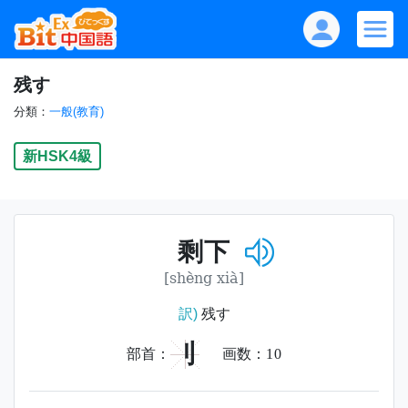
残す
分類：
一般(教育)
新HSK4級
剩下
[shèng xià]
訳)
残す
刂
部首：
画数：
10