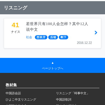
リスニング
41
若世界只有100人会怎样？其中12人
说中文
ナイス
社会
西班牙
压缩
剩下
2016.12.22
▲
ページトップへ
教材集
中国語会話
リスニング「時事中文」
ひよこ中文リスニング
中国語歌詞