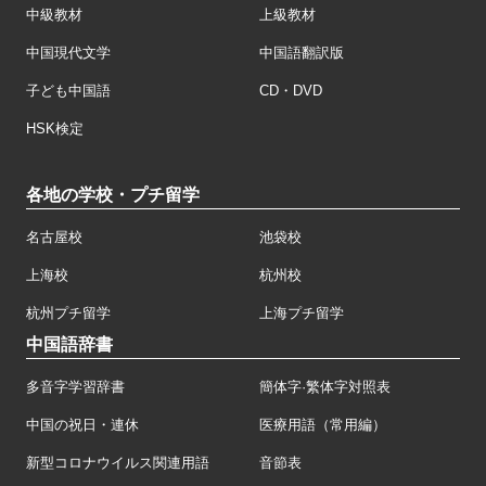
中級教材
上級教材
中国現代文学
中国語翻訳版
子ども中国語
CD・DVD
HSK検定
各地の学校・プチ留学
名古屋校
池袋校
上海校
杭州校
杭州プチ留学
上海プチ留学
中国語辞書
多音字学習辞書
簡体字·繁体字対照表
中国の祝日・連休
医療用語（常用編）
新型コロナウイルス関連用語
音節表