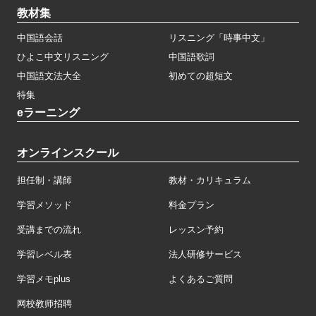
教材集
中国語会話
リスニング「時事中文」
ひよこ中文リスニング
中国語歌詞
中国語文法大全
初めての超短文
特集
eラーニング
オンラインスクール
担任制・講師
教材・カリキュラム
学習メソッド
料金プラン
受講までの流れ
レッスン予約
学習レベル表
法人研修サービス
学習メモplus
よくあるご質問
网校教师招聘