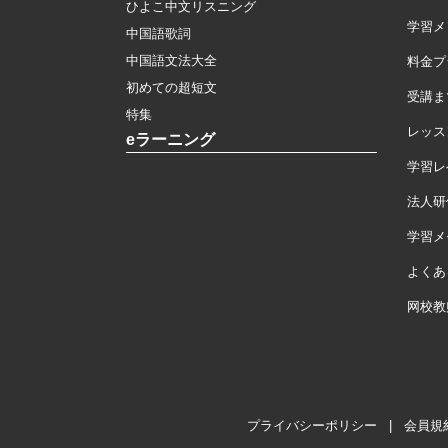
ひよこ中文リスニング
学習メ
中国語歌詞
中国語文法大全
料金プ
初めての超短文
受講ま
特集
レッス
eラーニング
学習レ
法人研
学習メモ
よくあ
网校教
プライバシーポリシー
|
会員規