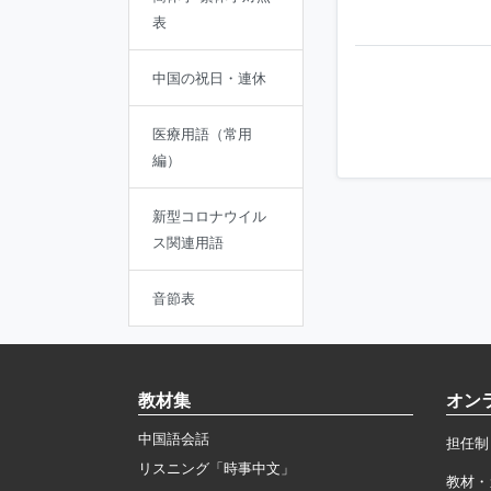
表
中国の祝日・連休
医療用語（常用
編）
新型コロナウイル
ス関連用語
音節表
教材集
オン
中国語会話
担任制
リスニング「時事中文」
教材・