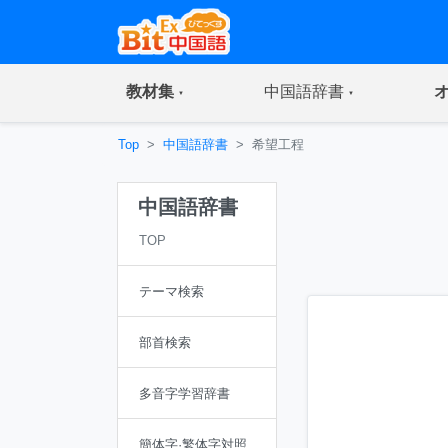
(current)
(current)
教材集
中国語辞書
Top
中国語辞書
希望工程
中国語辞書
TOP
テーマ検索
部首検索
多音字学習辞書
簡体字·繁体字対照