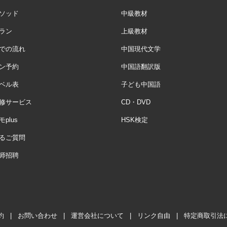
ソッド
中級教材
ラン
上級教材
での流れ
中国現代文学
ン予約
中国語翻訳版
ベル表
子ども中国語
修サービス
CD・DVD
plus
HSK検定
るご質問
师招聘
約
|
お問い合わせ
|
運営会社について
|
リンク自由
|
特定商取引法