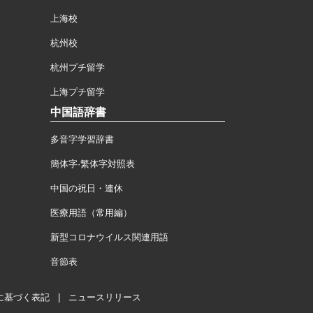
上海校
杭州校
杭州プチ留学
上海プチ留学
中国語辞書
多音字学習辞書
簡体字·繁体字対照表
中国の祝日・連休
医療用語（常用編）
新型コロナウイルス関連用語
音節表
に基づく表記
|
ニュースリリース