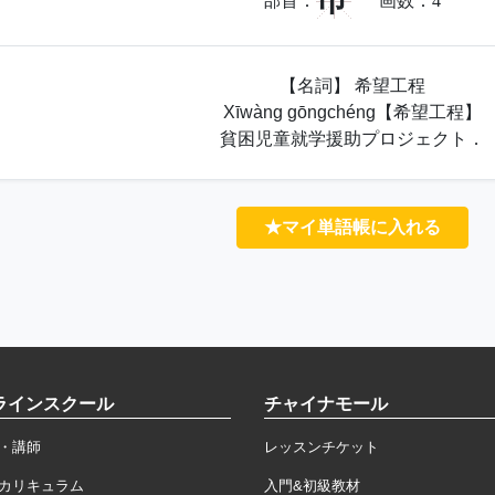
巾
部首：
画数：
4
【名詞】 希望工程
Xīwàng gōngchéng【希望工程】
貧困児童就学援助プロジェクト．
★マイ単語帳に入れる
ラインスクール
チャイナモール
・講師
レッスンチケット
カリキュラム
入門&初級教材