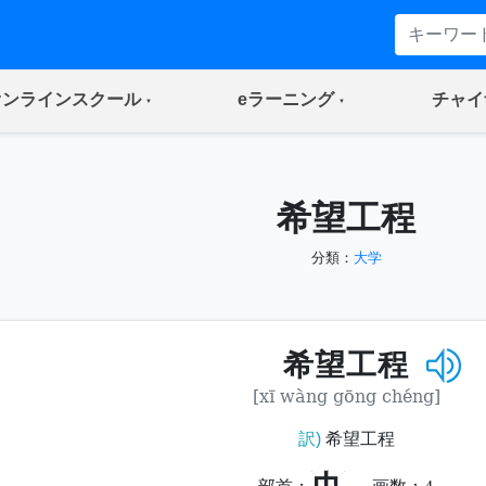
(current)
(current)
オンラインスクール
eラーニング
チャイ
希望工程
分類：
大学
希望工程
[xī wàng gōng chéng]
訳)
希望工程