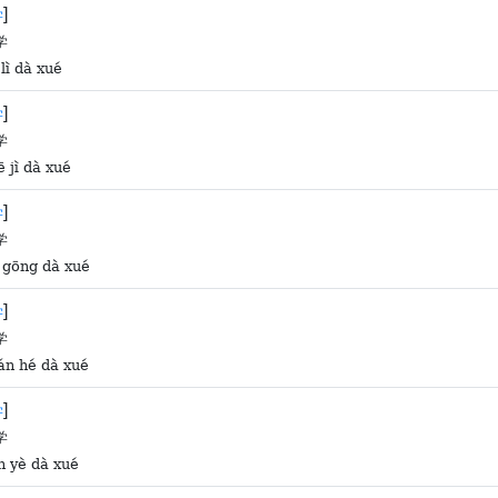
]
学
学
 lì dà xué
]
学
学
ē jì dà xué
]
学
学
ǐ gōng dà xué
]
学
学
ián hé dà xué
]
学
学
ín yè dà xué