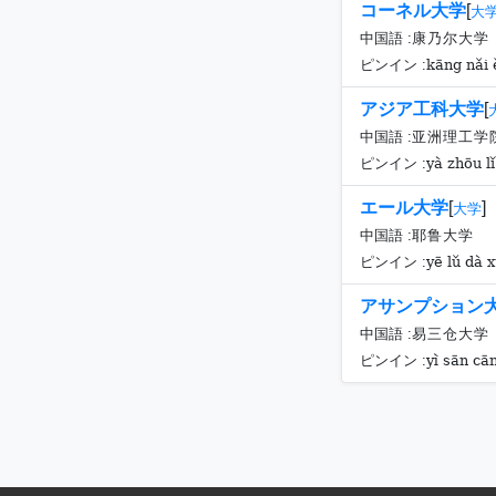
コーネル大学
[
大
中国語 :
康乃尔大学
kāng nǎi 
ピンイン :
アジア工科大学
[
中国語 :
亚洲理工学
yà zhōu l
ピンイン :
エール大学
[
]
大学
中国語 :
耶鲁大学
yē lǔ dà 
ピンイン :
アサンプション
中国語 :
易三仓大学
yì sān cā
ピンイン :