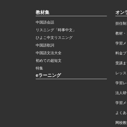
教材集
オン
中国語会話
担任制
リスニング「時事中文」
教材・
ひよこ中文リスニング
学習メ
中国語歌詞
中国語文法大全
料金プ
初めての超短文
受講ま
特集
レッス
eラーニング
学習レ
法人研
学習メモ
よくあ
网校教