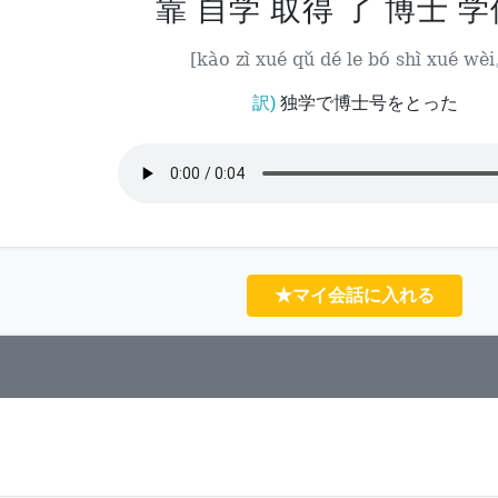
靠 自学 取得 了 博士 
[kào zì xué qǔ dé le bó shì xué wè
訳)
独学で博士号をとった
★マイ会話に入れる