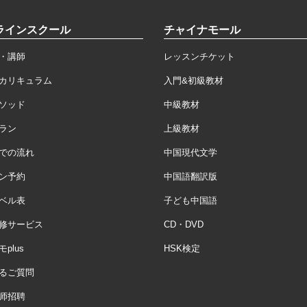
ラインスクール
チャイナモール
・講師
レッスンチケット
カリキュラム
入門&初級教材
ソッド
中級教材
ラン
上級教材
での流れ
中国現代文学
ン予約
中国語翻訳版
ベル表
子ども中国語
修サービス
CD・DVD
plus
HSK検定
るご質問
师招聘