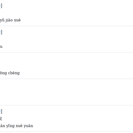
]
学
yǔ jiào xué
]
学
ǒu
gōng chéng
]
学
院
diàn yǐng xué yuàn