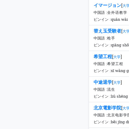
イマージョン
[
大
中国語 :
全外语教学
quán wài 
ピンイン :
替え玉受験者
[
大
中国語 :
枪手
qiāng sh
ピンイン :
希望工程
[
]
大学
中国語 :
希望工程
xī wàng 
ピンイン :
中途退学
[
]
大学
中国語 :
流生
liú shēng
ピンイン :
北京電影学院
[
大
中国語 :
北京电影学
běi jīng 
ピンイン :