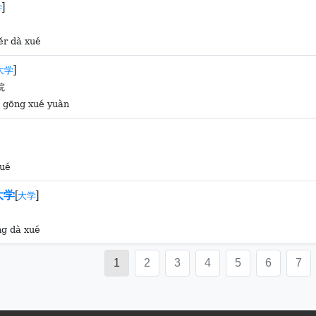
]
学
ěr dà xué
]
大学
院
ǐ gōng xué yuàn
xué
大学
[
]
大学
ng dà xué
1
2
3
4
5
6
7