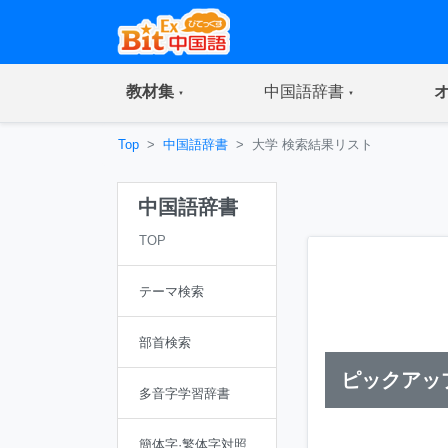
(current)
(current)
教材集
中国語辞書
Top
中国語辞書
大学 検索結果リスト
中国語辞書
TOP
テーマ検索
部首検索
ピックアッ
多音字学習辞書
簡体字·繁体字対照