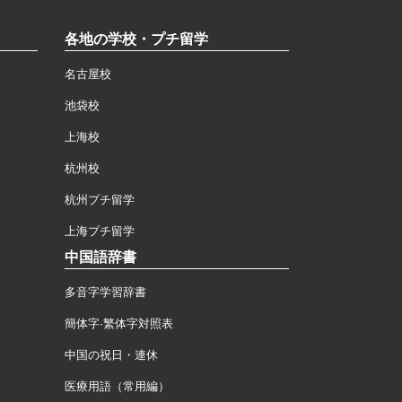
各地の学校・プチ留学
名古屋校
池袋校
上海校
杭州校
杭州プチ留学
上海プチ留学
中国語辞書
多音字学習辞書
簡体字·繁体字対照表
中国の祝日・連休
医療用語（常用編）