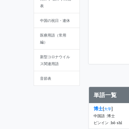
表
中国の祝日・連休
医療用語（常用
編）
新型コロナウイル
ス関連用語
音節表
単語一覧
博士
[
]
大学
中国語 :
博士
bó shì
ピンイン :