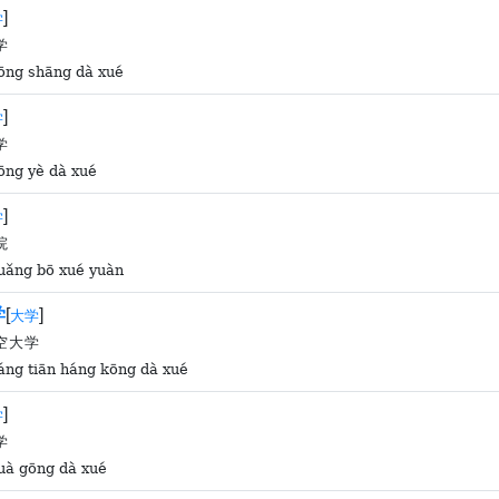
]
学
学
gōng shāng dà xué
]
学
学
gōng yè dà xué
]
学
院
guǎng bō xué yuàn
学
[
]
大学
空大学
háng tiān háng kōng dà xué
]
学
学
huà gōng dà xué