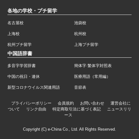
各地の学校・プチ留学
名古屋校
池袋校
上海校
杭州校
杭州プチ留学
上海プチ留学
中国語辞書
多音字学習辞書
簡体字·繁体字対照表
中国の祝日・連休
医療用語（常用編）
新型コロナウイルス関連用語
音節表
プライバシーポリシー
会員規約
お問い合わせ
運営会社に
ついて
リンク自由
特定商取引法に基づく表記
ニュースリリ
ース
Copyright (C) e-China Co., Ltd. All Rights Reserved.