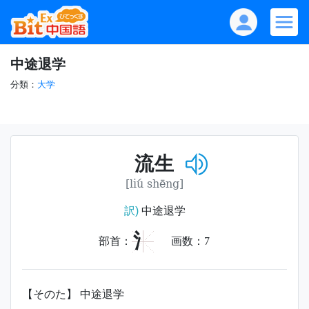
中途退学
分類：
大学
流生
[liú shēng]
訳)
中途退学
氵
部首：
画数：
7
【そのた】 中途退学