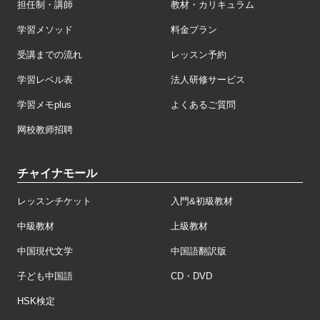
担任制・講師
教材・カリキュラム
学習メソッド
料金プラン
受講までの流れ
レッスン予約
学習レベル表
法人研修サービス
学習メモplus
よくあるご質問
网校教师招聘
チャイナモール
レッスンチケット
入門&初級教材
中級教材
上級教材
中国現代文学
中国語翻訳版
子ども中国語
CD・DVD
HSK検定