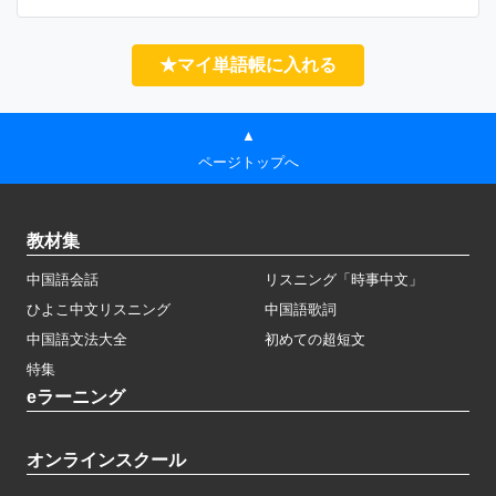
★マイ単語帳に入れる
▲
ページトップへ
教材集
中国語会話
リスニング「時事中文」
ひよこ中文リスニング
中国語歌詞
中国語文法大全
初めての超短文
特集
eラーニング
オンラインスクール