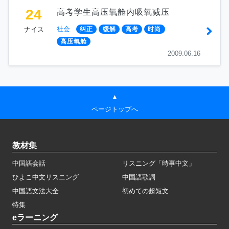
24
高考学生高压氧舱内吸氧减压
社会
ナイス
纠正
缓解
高考
时尚
高压氧舱
2009.06.16
▲
ページトップへ
教材集
中国語会話
リスニング「時事中文」
ひよこ中文リスニング
中国語歌詞
中国語文法大全
初めての超短文
特集
eラーニング