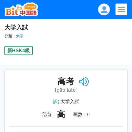
大学入試
分類：
大学
新HSK4級
高考
[gāo kǎo]
訳)
大学入試
高
部首：
画数：
0