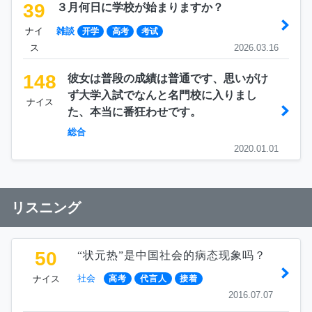
39
３月何日に学校が始まりますか？
ナイ
雑談
开学
高考
考试
ス
2026.03.16
148
彼女は普段の成績は普通です、思いがけ
ず大学入試でなんと名門校に入りまし
ナイス
た、本当に番狂わせです。
総合
2020.01.01
リスニング
50
“状元热”是中国社会的病态现象吗？
社会
ナイス
高考
代言人
接着
2016.07.07