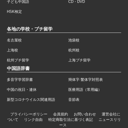
子ども中国語
CD・DVD
HSK検定
各地の学校・プチ留学
名古屋校
池袋校
上海校
杭州校
杭州プチ留学
上海プチ留学
中国語辞書
多音字学習辞書
簡体字·繁体字対照表
中国の祝日・連休
医療用語（常用編）
新型コロナウイルス関連用語
音節表
プライバシーポリシー
会員規約
お問い合わせ
運営会社に
ついて
リンク自由
特定商取引法に基づく表記
ニュースリリ
ース