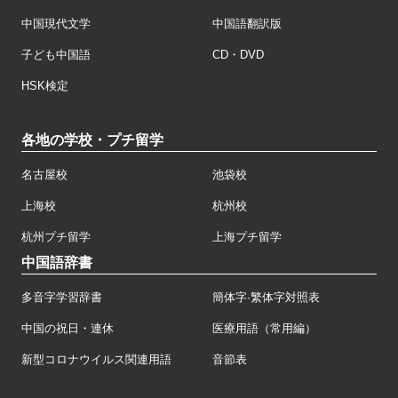
中国現代文学
中国語翻訳版
子ども中国語
CD・DVD
HSK検定
各地の学校・プチ留学
名古屋校
池袋校
上海校
杭州校
杭州プチ留学
上海プチ留学
中国語辞書
多音字学習辞書
簡体字·繁体字対照表
中国の祝日・連休
医療用語（常用編）
新型コロナウイルス関連用語
音節表