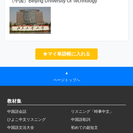
（中国）Beijing University Of Technology
★マイ単語帳に入れる
▲
ページトップへ
教材集
中国語会話
リスニング「時事中文」
ひよこ中文リスニング
中国語歌詞
中国語文法大全
初めての超短文