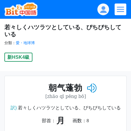
若々しくハツラツとしている、ぴちぴちして
いる
分類：
愛・地球博
新HSK4級
朝气蓬勃
[zhāo qì péng bó]
訳)
若々しくハツラツとしている、ぴちぴちしている
月
部首：
画数：
8