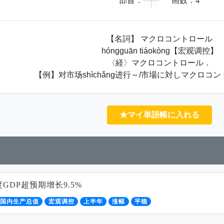
宀
部首：
画数：
4
【名詞】 マクロコントロール
hóngguān tiáokòng【宏观调控】
〈経〉マクロコントロール．
【例】对市场shìchǎng进行～/市場に対しマクロコ
★マイ単語帳に入れる
GDP超预期增长9.5%
国内生产总值
宏观调控
上半年
涨幅
平稳