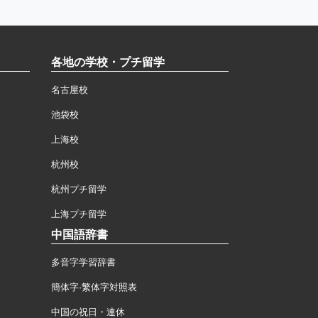
各地の学校・プチ留学
名古屋校
池袋校
上海校
杭州校
杭州プチ留学
上海プチ留学
中国語辞書
多音字学習辞書
簡体字·繁体字対照表
中国の祝日・連休