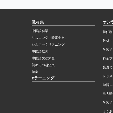
教材集
オン
中国語会話
担任制
リスニング「時事中文」
教材・
ひよこ中文リスニング
学習メ
中国語歌詞
中国語文法大全
料金プ
初めての超短文
受講ま
特集
レッス
eラーニング
学習レ
法人研
学習メモ
よくあ