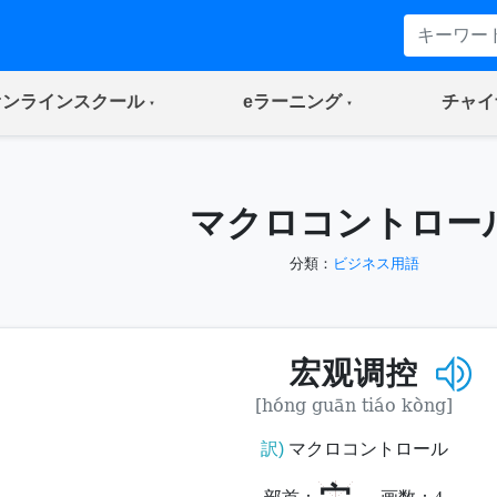
(current)
(current)
オンラインスクール
eラーニング
チャイ
マクロコントロー
分類：
ビジネス用語
宏观调控
[hóng guān tiáo kòng]
訳)
マクロコントロール