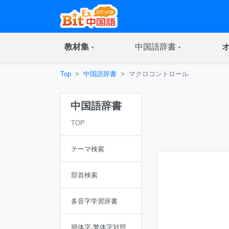
(current)
(current)
教材集
中国語辞書
Top
中国語辞書
マクロコントロール
中国語辞書
TOP
テーマ検索
部首検索
多音字学習辞書
簡体字·繁体字対照