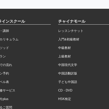
ラインスクール
チャイナモール
・講師
レッスンチケット
カリキュラム
入門&初級教材
ソッド
中級教材
ラン
上級教材
での流れ
中国現代文学
ン予約
中国語翻訳版
ベル表
子ども中国語
修サービス
CD・DVD
plus
HSK検定
るご質問