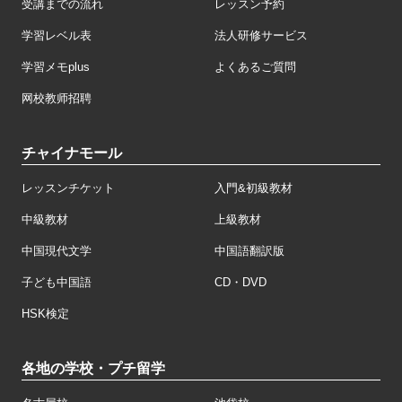
受講までの流れ
レッスン予約
学習レベル表
法人研修サービス
学習メモplus
よくあるご質問
网校教师招聘
チャイナモール
レッスンチケット
入門&初級教材
中級教材
上級教材
中国現代文学
中国語翻訳版
子ども中国語
CD・DVD
HSK検定
各地の学校・プチ留学