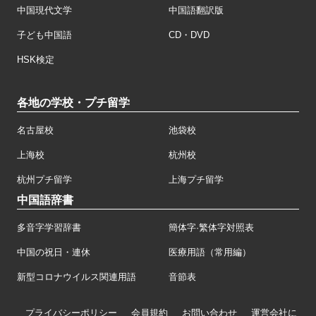
中国現代文学
中国語翻訳版
子ども中国語
CD・DVD
HSK検定
各地の学校・プチ留学
名古屋校
池袋校
上海校
杭州校
杭州プチ留学
上海プチ留学
中国語辞書
多音字学習辞書
簡体字·繁体字対照表
中国の祝日・連休
医療用語（常用編）
新型コロナウイルス関連用語
音節表
プライバシーポリシー
会員規約
お問い合わせ
運営会社に