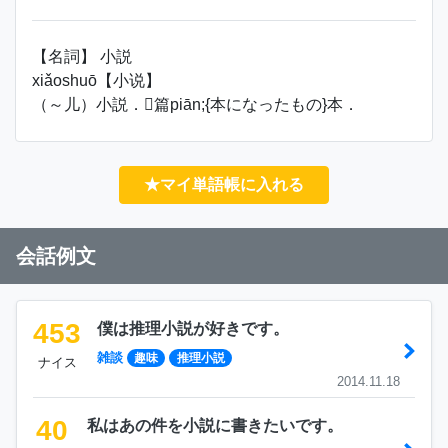
【名詞】 小説
xiǎoshuō【小说】
（～儿）小説．篇piān;{本になったもの}本．
★マイ単語帳に入れる
会話例文
453
僕は推理小説が好きです。
雑談
趣味
推理小説
ナイス
2014.11.18
40
私はあの件を小説に書きたいです。