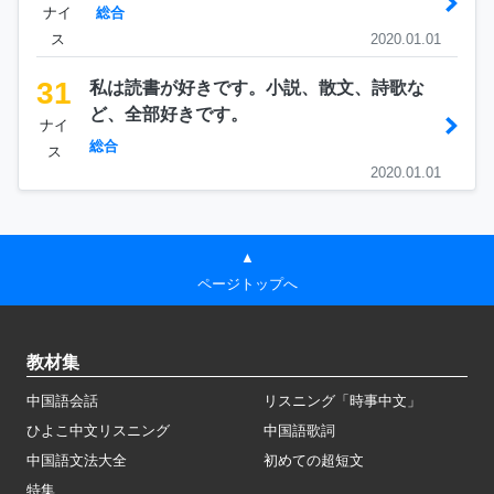
ナイ
総合
ス
2020.01.01
31
私は読書が好きです。小説、散文、詩歌な
ど、全部好きです。
ナイ
総合
ス
2020.01.01
▲
ページトップへ
教材集
中国語会話
リスニング「時事中文」
ひよこ中文リスニング
中国語歌詞
中国語文法大全
初めての超短文
特集