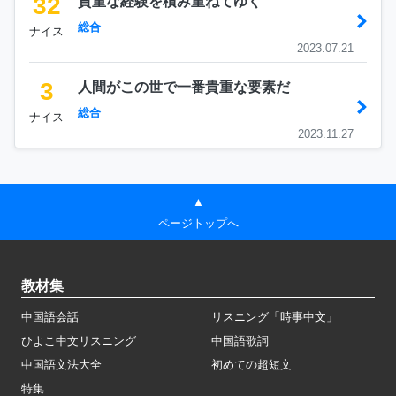
32
貴重な経験を積み重ねてゆく
総合
ナイス
2023.07.21
3
人間がこの世で一番貴重な要素だ
総合
ナイス
2023.11.27
▲
ページトップへ
教材集
中国語会話
リスニング「時事中文」
ひよこ中文リスニング
中国語歌詞
中国語文法大全
初めての超短文
特集