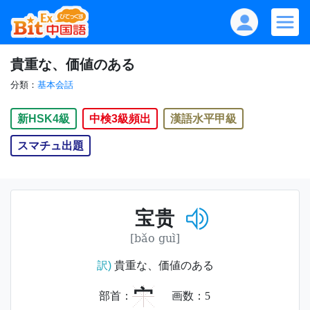
貴重な、価値のある
分類：
基本会話
新HSK4級
中検3級頻出
漢語水平甲級
スマチュ出題
宝贵
[bǎo guì]
訳)
貴重な、価値のある
宀
部首：
画数：
5