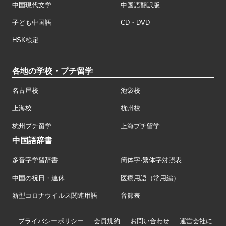
中国現代文学
中国語翻訳版
子ども中国語
CD・DVD
HSK検定
各地の学校・プチ留学
名古屋校
池袋校
上海校
杭州校
杭州プチ留学
上海プチ留学
中国語辞書
多音字学習辞書
簡体字·繁体字対照表
中国の祝日・連休
医療用語（常用編）
新型コロナウイルス関連用語
音節表
プライバシーポリシー
会員規約
お問い合わせ
運営会社に