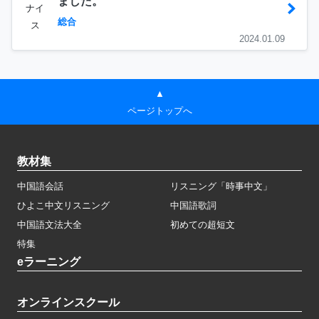
ました。
ナイ
総合
ス
2024.01.09
▲
ページトップへ
教材集
中国語会話
リスニング「時事中文」
ひよこ中文リスニング
中国語歌詞
中国語文法大全
初めての超短文
特集
eラーニング
オンラインスクール