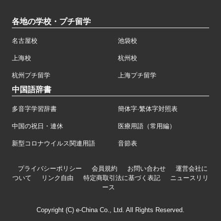
各地の学校・プチ留学
名古屋校
池袋校
上海校
杭州校
杭州プチ留学
上海プチ留学
中国語辞書
多音字学習辞書
簡体字·繁体字対照表
中国の祝日・連休
医療用語（常用編）
新型コロナウイルス関連用語
音節表
プライバシーポリシー
会員規約
お問い合わせ
運営会社に
ついて
リンク自由
特定商取引法に基づく表記
ニュースリリ
ース
Copyright (C) e-China Co., Ltd. All Rights Reserved.