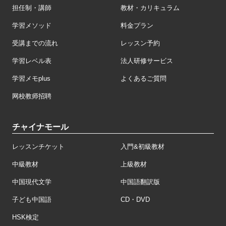
担任制・講師
教材・カリキュラム
学習メソッド
料金プラン
受講までの流れ
レッスン予約
学習レベル表
法人研修サービス
学習メモplus
よくあるご質問
网校教师招聘
チャイナモール
レッスンチケット
入門&初級教材
中級教材
上級教材
中国現代文学
中国語翻訳版
子ども中国語
CD・DVD
HSK検定