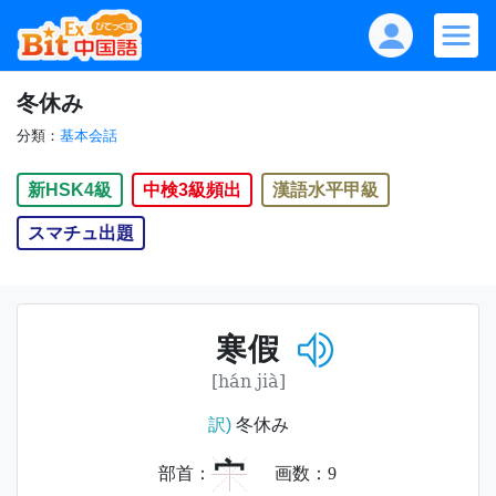
冬休み
分類：
基本会話
新HSK4級
中検3級頻出
漢語水平甲級
スマチュ出題
寒假
[hán jià]
訳)
冬休み
宀
部首：
画数：
9