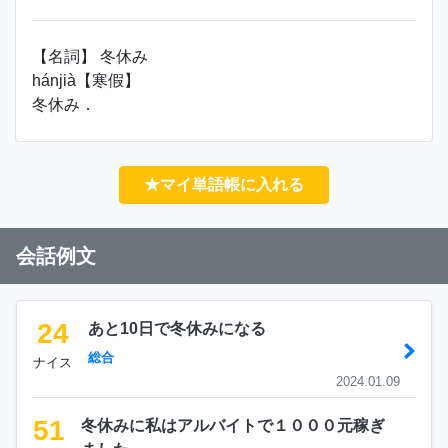
【名詞】 冬休み
hánjià【寒假】
冬休み．
★マイ単語帳に入れる
会話例文
24
あと10日で冬休みになる
総合
ナイス
2024.01.09
51
冬休みに私はアルバイトで１０００元稼ぎ