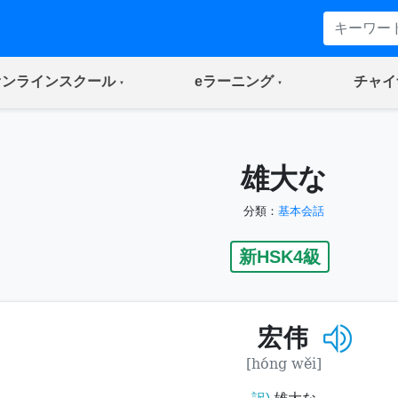
(current)
(current)
オンラインスクール
eラーニング
チャイ
雄大な
分類：
基本会話
新HSK4級
宏伟
[hóng wěi]