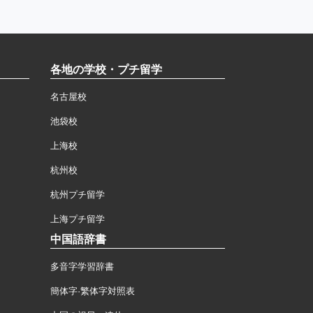
各地の学校・プチ留学
名古屋校
池袋校
上海校
杭州校
杭州プチ留学
上海プチ留学
中国語辞書
多音字学習辞書
簡体字·繁体字対照表