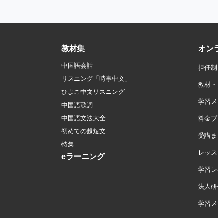
教材集
オン
中国語会話
担任制
リスニング「時事中文」
教材・
ひよこ中文リスニング
学習メ
中国語歌詞
中国語文法大全
料金プ
初めての超短文
受講ま
特集
レッス
eラーニング
学習レ
法人研
学習メモ