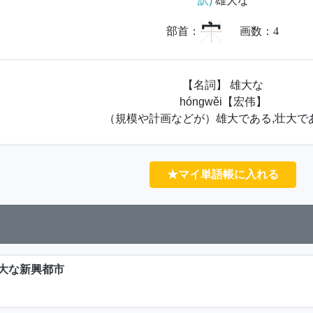
訳)
雄大な
宀
部首：
画数：
4
【名詞】 雄大な
hóngwěi【宏伟】
（規模や計画などが）雄大である,壮大で
★マイ単語帳に入れる
大な新興都市