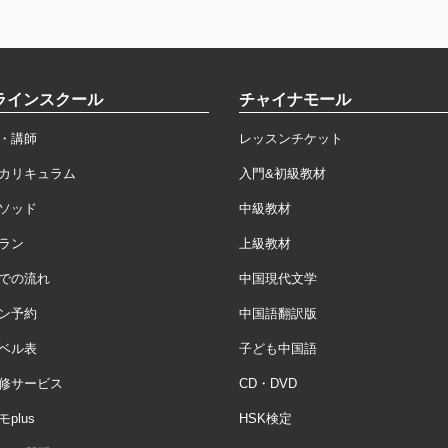
ラインスクール
チャイナモール
・講師
レッスンチケット
カリキュラム
入門&初級教材
ソッド
中級教材
ラン
上級教材
での流れ
中国現代文学
ン予約
中国語翻訳版
ベル表
子ども中国語
修サービス
CD・DVD
plus
HSK検定