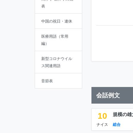
表
中国の祝日・連休
医療用語（常用
編）
新型コロナウイル
ス関連用語
音節表
会話例文
10
規模の雄
ナイス
総合