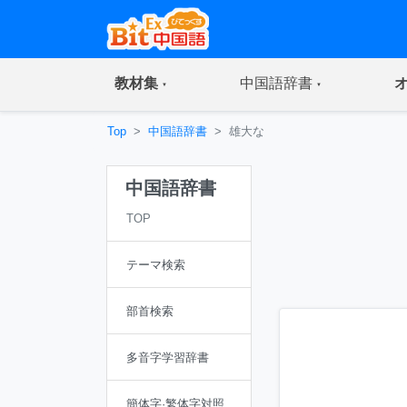
(current)
(current)
教材集
中国語辞書
Top
中国語辞書
雄大な
中国語辞書
TOP
テーマ検索
部首検索
多音字学習辞書
簡体字·繁体字対照