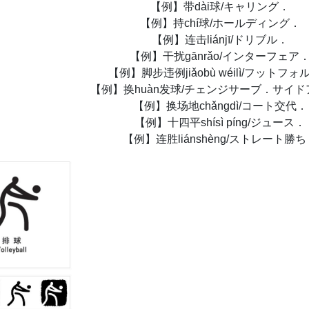
【例】带dài球/キャリング．
【例】持chí球/ホールディング．
【例】连击liánjī/ドリブル．
【例】干扰gānrǎo/インターフェア
【例】脚步违例jiǎobù wéilì/フットフォ
【例】换huàn发球/チェンジサーブ．サイ
【例】换场地chǎngdì/コート交代．
【例】十四平shísì píng/ジュース．
【例】连胜liánshèng/ストレート勝ち