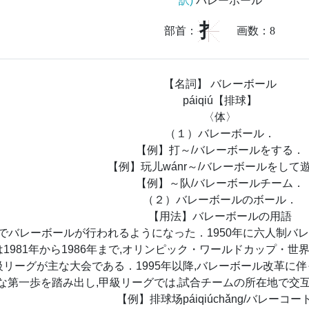
訳)
バレーボール
扌
部首：
画数：
8
【名詞】 バレーボール
páiqiú【排球】
〈体〉
（１）バレーボール．
【例】打～/バレーボールをする．
【例】玩儿wánr～/バレーボールをして
【例】～队/バレーボールチーム．
（２）バレーボールのボール．
【用法】バレーボールの用語
国でバレーボールが行われるようになった．1950年に六人制バ
1981年から1986年まで,オリンピック・ワールドカップ・
リーグが主な大会である．1995年以降,バレーボール改革に伴っ
な第一歩を踏み出し,甲級リーグでは,試合チームの所在地で交
【例】排球场páiqiúchǎng/バレーコー