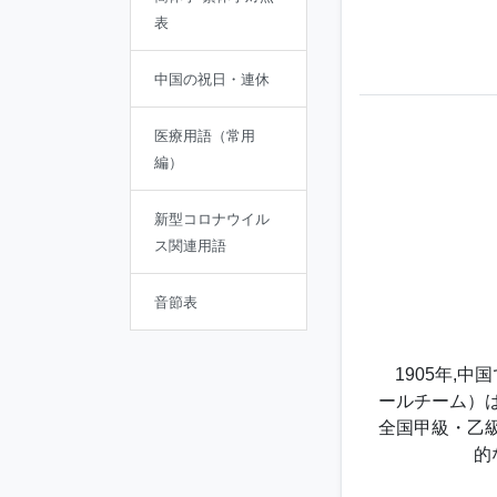
表
中国の祝日・連休
医療用語（常用
編）
新型コロナウイル
ス関連用語
音節表
1905年,中
ールチーム）は
全国甲級・乙級
的