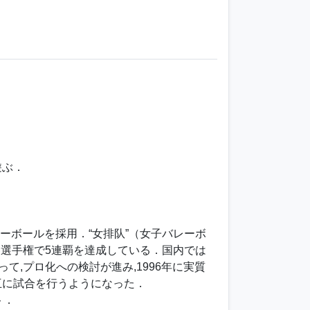
遊ぶ．
レーボールを採用．“女排队”（女子バレーボ
世界選手権で5連覇を達成している．国内では
て,プロ化への検討が進み,1996年に実質
互に試合を行うようになった．
ト．