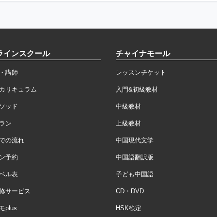
ラインスクール
チャイナモール
・講師
レッスンチケット
カリキュラム
入門&初級教材
ソッド
中級教材
ラン
上級教材
での流れ
中国現代文学
ン予約
中国語翻訳版
ベル表
子ども中国語
修サービス
CD・DVD
plus
HSK検定