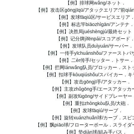
【例】排球网wǎng/ネット．
【例】攻击区gōngjīqū/アタックエリア:“前qi
【例】发球fāqiú区/サービスエリア
【例】标志竿biāozhìgān/アンテナ
【例】决胜局juéshèngjú/最終セット
【例】记分牌jìfēnpái/スコアボード
【例】发球队员duìyuán/サーバー．
【例】一传手yīchuánshǒu/ファースト
【例】二èr传手/セッター．トサー．
【例】拦网lánwǎng队员/ブロッカー．ス
【例】扣球手kòuqiúshǒu/スパイカー．
【例】攻击gōngjī手/アタッカー．
【例】主攻zhǔgōng手/エースアタッカ
【例】副攻fùgōng/サイドプレーヤー
【例】重扣zhòngkòu队员/大砲．
【例】发球fāqiú/サーブ．
【例】旋转xuánzhuǎn球/カーブ．スピ
【例】飘piāo球/フローターボール．スライ
【例】垫diàn球/組み手パス．