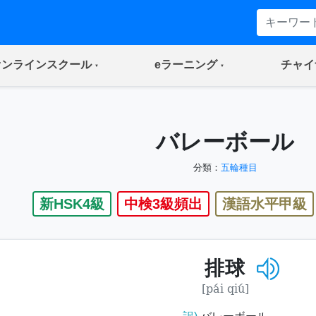
(current)
(current)
オンラインスクール
eラーニング
チャイ
バレーボール
分類：
五輪種目
新HSK4級
中検3級頻出
漢語水平甲級
排球
[pái qiú]