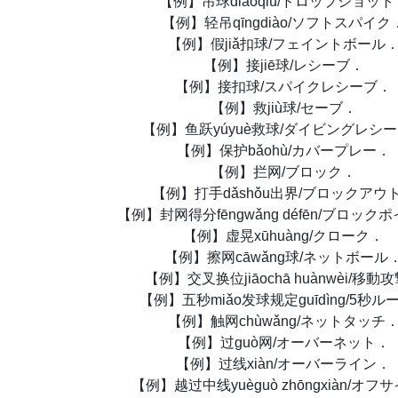
【例】吊球diàoqiú/ドロップショット
【例】轻吊qīngdiào/ソフトスパイク
【例】假jiǎ扣球/フェイントボール
【例】接jiē球/レシーブ．
【例】接扣球/スパイクレシーブ．
【例】救jiù球/セーブ．
【例】鱼跃yúyuè救球/ダイビングレシ
【例】保护bǎohù/カバープレー．
【例】拦网/ブロック．
【例】打手dǎshǒu出界/ブロックアウ
【例】封网得分fēngwǎng défēn/ブロック
【例】虚晃xūhuàng/クローク．
【例】擦网cāwǎng球/ネットボール
【例】交叉换位jiāochā huànwèi/移動
【例】五秒miǎo发球规定guīdìng/5秒ル
【例】触网chùwǎng/ネットタッチ
【例】过guò网/オーバーネット．
【例】过线xiàn/オーバーライン．
【例】越过中线yuèguò zhōngxiàn/オフ