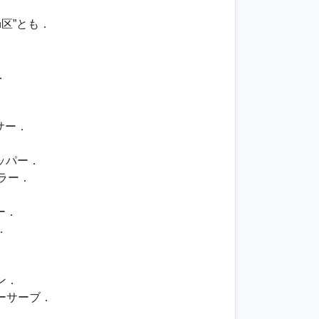
án区”とも．
．
．
．
．
パサー．
トッパー．
キラー．
ー．
．
ン．
ダーサーブ．