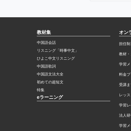
教材集
オン
中国語会話
担任制
リスニング「時事中文」
教材・
ひよこ中文リスニング
学習メ
中国語歌詞
中国語文法大全
料金プ
初めての超短文
受講ま
特集
レッス
eラーニング
学習レ
法人研
学習メモ