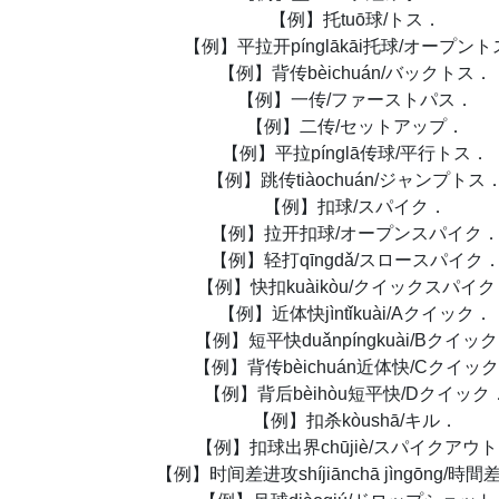
【例】托tuō球/トス．
【例】平拉开pínglākāi托球/オープン
【例】背传bèichuán/バックトス．
【例】一传/ファーストパス．
【例】二传/セットアップ．
【例】平拉pínglā传球/平行トス．
【例】跳传tiàochuán/ジャンプトス
【例】扣球/スパイク．
【例】拉开扣球/オープンスパイク
【例】轻打qīngdǎ/スロースパイク
【例】快扣kuàikòu/クイックスパイ
【例】近体快jìntǐkuài/Aクイック．
【例】短平快duǎnpíngkuài/Bクイッ
【例】背传bèichuán近体快/Cクイッ
【例】背后bèihòu短平快/Dクイック
【例】扣杀kòushā/キル．
【例】扣球出界chūjiè/スパイクアウ
【例】时间差进攻shíjiānchā jìngōng/時