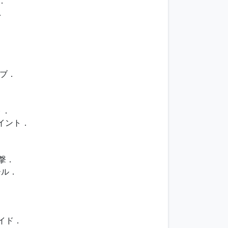
．
．
．
ーブ．
ト．
ポイント．
．
攻撃．
ール．
．
サイド．