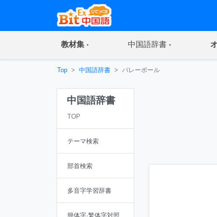
(current)
(current)
教材集
中国語辞書
Top
中国語辞書
バレーボール
中国語辞書
TOP
テーマ検索
部首検索
多音字学習辞書
簡体字·繁体字対照