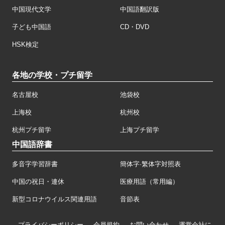
中国現代文学
中国語翻訳版
子ども中国語
CD・DVD
HSK検定
各地の学校・プチ留学
名古屋校
池袋校
上海校
杭州校
杭州プチ留学
上海プチ留学
中国語辞書
多音字学習辞書
簡体字·繁体字対照表
中国の祝日・連休
医療用語（常用編）
新型コロナウイルス関連用語
音節表
プライバシーポリシー
会員規約
お問い合わせ
運営会社に