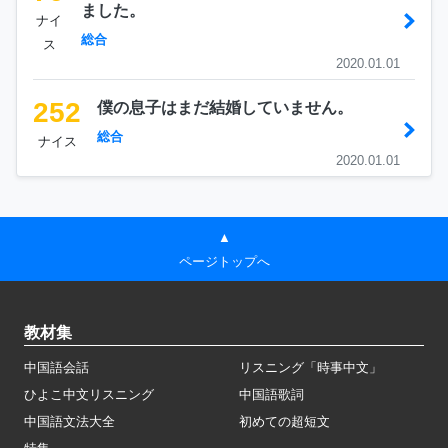
ました。
ナイ
総合
ス
2020.01.01
252
僕の息子はまだ結婚していません。
総合
ナイス
2020.01.01
▲
ページトップへ
教材集
中国語会話
リスニング「時事中文」
ひよこ中文リスニング
中国語歌詞
中国語文法大全
初めての超短文