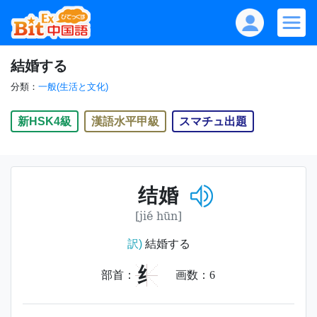
結婚する
分類：
一般(生活と文化)
新HSK4級
漢語水平甲級
スマチュ出題
结婚
[jié hūn]
訳)
結婚する
纟
部首：
画数：
6