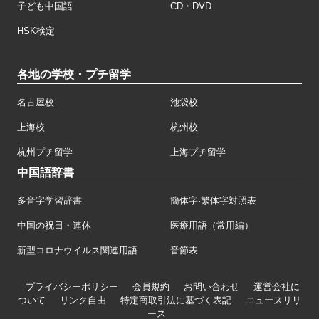
子ども中国語
CD・DVD
HSK検定
各地の学校・プチ留学
名古屋校
池袋校
上海校
杭州校
杭州プチ留学
上海プチ留学
中国語辞書
多音字学習辞書
簡体字·繁体字対照表
中国の祝日・連休
医療用語（常用編）
新型コロナウイルス関連用語
音節表
プライバシーポリシー
会員規約
お問い合わせ
運営会社に
ついて
リンク自由
特定商取引法に基づく表記
ニュースリリ
ース