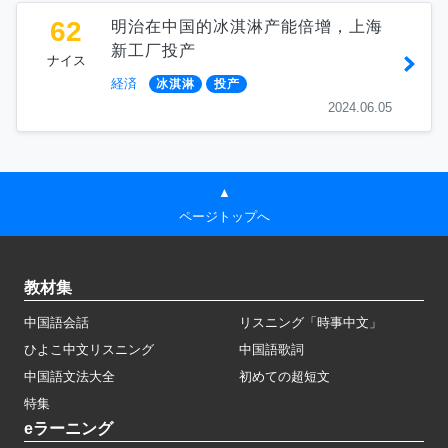
62
明治在中国的冰淇淋产能倍增，上海
新工厂投产
ナイス
経済
冰淇淋
投产
2024.06.05
▲
ページトップへ
教材集
中国語会話
リスニング「時事中文」
ひよこ中文リスニング
中国語歌詞
中国語文法大全
初めての超短文
特集
eラーニング