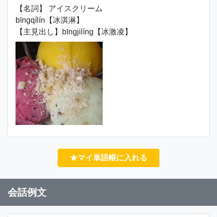
【名詞】 アイスクリーム
bīngqílín【冰淇淋】
【主見出し】bīngjilíng【冰激凌】
★マイ単語帳に入れる
会話例文