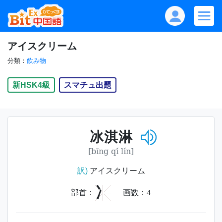
アイスクリーム
分類：
飲み物
新HSK4級
スマチュ出題
冰淇淋
[bīng qí lín]
訳)
アイスクリーム
冫
部首：
画数：
4