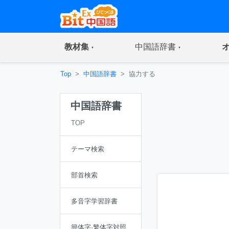
(current)
(current)
教材集
中国語辞書
Top
中国語辞書
協力する
中国語辞書
TOP
テーマ検索
部首検索
多音字学習辞書
簡体字·繁体字対照