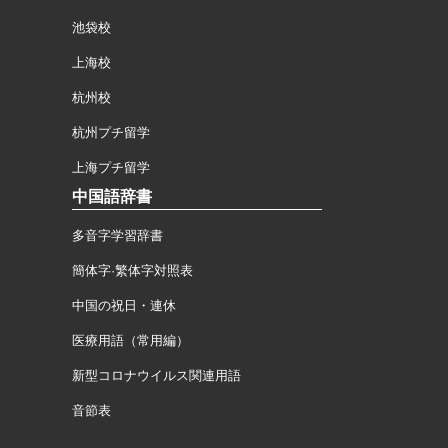
池袋校
上海校
杭州校
杭州プチ留学
上海プチ留学
中国語辞書
多音字学習辞書
簡体字·繁体字対照表
中国の祝日・連休
医療用語（常用編）
新型コロナウイルス関連用語
音節表