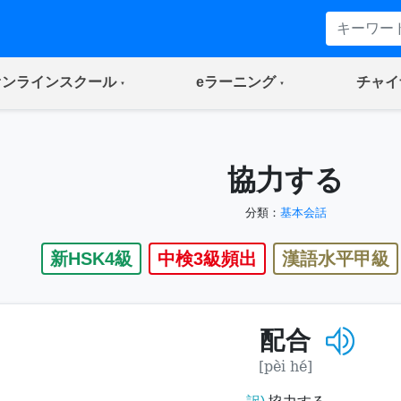
(current)
(current)
オンラインスクール
eラーニング
チャイ
協力する
分類：
基本会話
新HSK4級
中検3級頻出
漢語水平甲級
配合
[pèi hé]