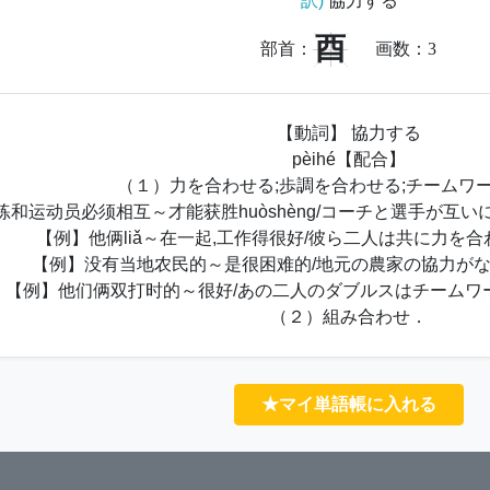
訳)
協力する
酉
部首：
画数：
3
【動詞】 協力する
pèihé【配合】
（１）力を合わせる;歩調を合わせる;チームワ
练和运动员必须相互～才能获胜huòshèng/コーチと選手が互
【例】他俩liǎ～在一起,工作得很好/彼ら二人は共に力を合
【例】没有当地农民的～是很困难的/地元の農家の協力が
【例】他们俩双打时的～很好/あの二人のダブルスはチームワ
（２）組み合わせ．
★マイ単語帳に入れる