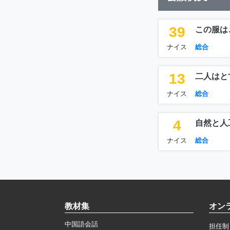
39
この服は
ナイス
総合
13
二人はと
ナイス
総合
4
自然と人
ナイス
総合
教材集
オン
中国語会話
担任制