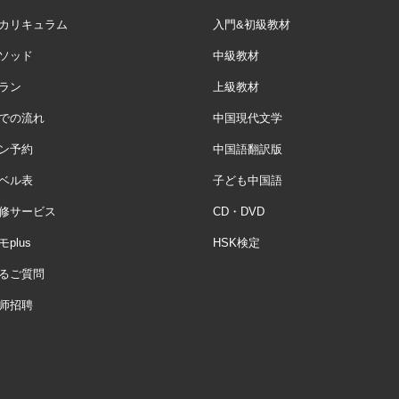
カリキュラム
入門&初級教材
ソッド
中級教材
ラン
上級教材
での流れ
中国現代文学
ン予約
中国語翻訳版
ベル表
子ども中国語
修サービス
CD・DVD
plus
HSK検定
るご質問
师招聘