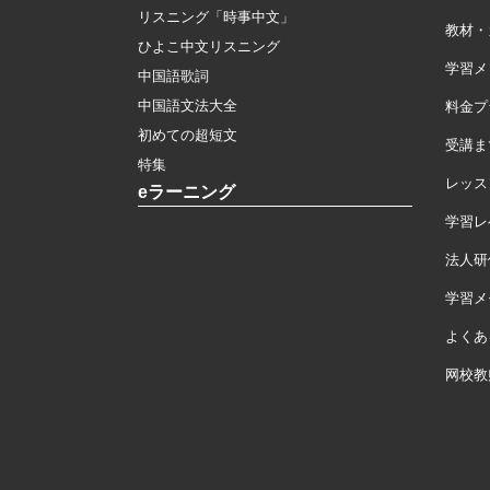
リスニング「時事中文」
教材・
ひよこ中文リスニング
学習メ
中国語歌詞
中国語文法大全
料金プ
初めての超短文
受講ま
特集
レッス
eラーニング
学習レ
法人研
学習メモ
よくあ
网校教