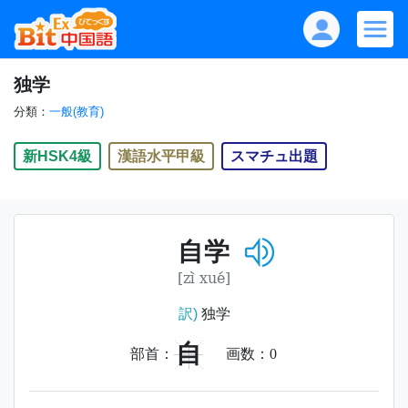
独学
分類：
一般(教育)
新HSK4級
漢語水平甲級
スマチュ出題
自学
[zì xué]
訳)
独学
自
部首：
画数：
0