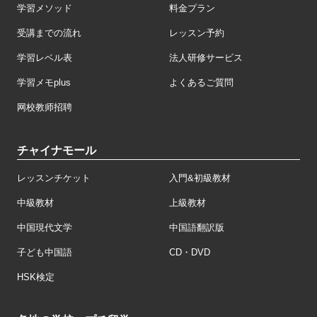
学習メソッド
料金プラン
受講までの流れ
レッスン予約
学習レベル表
法人研修サービス
学習メモplus
よくあるご質問
网校教师招聘
チャイナモール
レッスンチケット
入門&初級教材
中級教材
上級教材
中国現代文学
中国語翻訳版
子ども中国語
CD・DVD
HSK検定