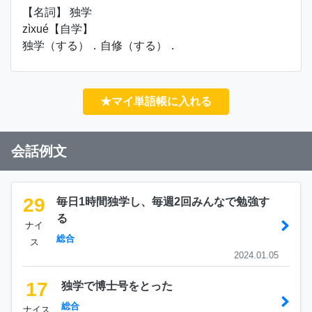
【名詞】 独学
zìxué【自学】
独学（する）．自修（する）．
★マイ単語帳に入れる
会話例文
29
毎日1時間独学し、毎週2回みんなで勉強す
る
ナイ
総合
ス
2024.01.05
17
独学で博士号をとった
総合
ナイス