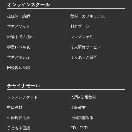
オンラインスクール
担任制・講師
教材・カリキュラム
学習メソッド
料金プラン
受講までの流れ
レッスン予約
学習レベル表
法人研修サービス
学習メモplus
よくあるご質問
网校教师招聘
チャイナモール
レッスンチケット
入門&初級教材
中級教材
上級教材
中国現代文学
中国語翻訳版
子ども中国語
CD・DVD