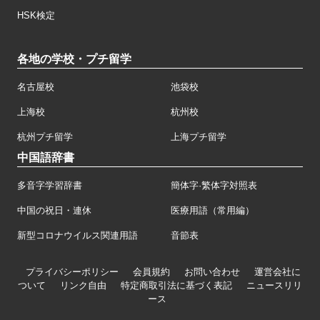
HSK検定
各地の学校・プチ留学
名古屋校
池袋校
上海校
杭州校
杭州プチ留学
上海プチ留学
中国語辞書
多音字学習辞書
簡体字·繁体字対照表
中国の祝日・連休
医療用語（常用編）
新型コロナウイルス関連用語
音節表
プライバシーポリシー
会員規約
お問い合わせ
運営会社に
ついて
リンク自由
特定商取引法に基づく表記
ニュースリリ
ース