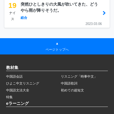
19
突然ひとしきりの大風が吹いてきた、どう
やら雨が降りそうだ。
ナイ
総合
ス
2023.03.06
▲
ページトップへ
教材集
中国語会話
リスニング「時事中文」
ひよこ中文リスニング
中国語歌詞
中国語文法大全
初めての超短文
特集
eラーニング