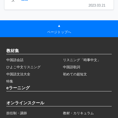
ス
2023.03.21
▲
ページトップへ
教材集
中国語会話
リスニング「時事中文」
ひよこ中文リスニング
中国語歌詞
中国語文法大全
初めての超短文
特集
eラーニング
オンラインスクール
担任制・講師
教材・カリキュラム