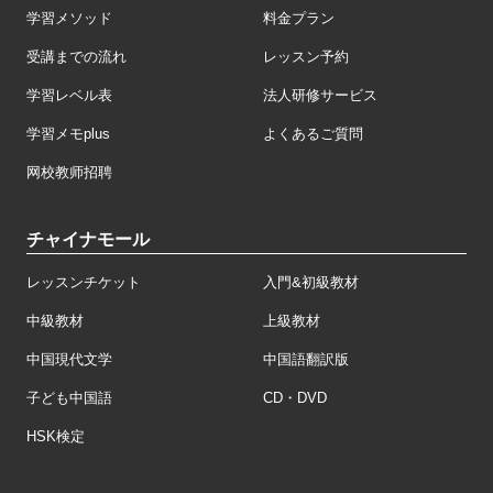
学習メソッド
料金プラン
受講までの流れ
レッスン予約
学習レベル表
法人研修サービス
学習メモplus
よくあるご質問
网校教师招聘
チャイナモール
レッスンチケット
入門&初級教材
中級教材
上級教材
中国現代文学
中国語翻訳版
子ども中国語
CD・DVD
HSK検定