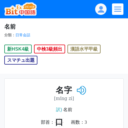
名前
分類：
日常会話
新HSK4級
中検3級頻出
漢語水平甲級
スマチュ出題
名字
[míng zi]
訳)
名前
口
部首：
画数：
3