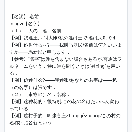
【名詞】 名前
míngzi【名字】
（１）（人の）名．名前．
【例】我姓王,～叫大刚/私の姓は王で,名は大剛です．
【例】你叫什么～?――我叫马新民/名前は何といいま
すか――馬新民と申します．
【参考】“名字”は姓を含まない場合もあるが,普通はフ
ルネームをいう．特に姓を聞くときは“姓xìng”を用い
る．
【例】你姓什么?――我姓张/あなたの名字は――私
（の名字）は張です．
（２）（事物の）名．名称．
【例】这种花的～很特别/この花の名はたいへん変わ
っている．
【例】这村子的～叫张各庄Zhānggèzhuāng/この村の
名称は張各荘という．