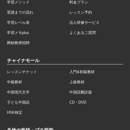
学習メソッド
料金プラン
受講までの流れ
レッスン予約
学習レベル表
法人研修サービス
学習メモplus
よくあるご質問
网校教师招聘
チャイナモール
レッスンチケット
入門&初級教材
中級教材
上級教材
中国現代文学
中国語翻訳版
子ども中国語
CD・DVD
HSK検定