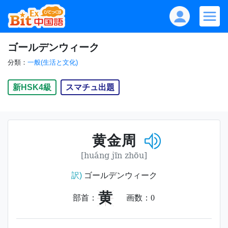
ゴールデンウィーク
分類：
一般(生活と文化)
新HSK4級
スマチュ出題
黄金周
[huáng jīn zhōu]
訳)
ゴールデンウィーク
黄
部首：
画数：
0