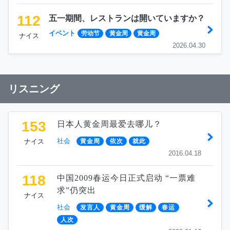
112
五一期間、レストランは開いていますか？
イベント
劳动节
黄金周
黄金周
ナイス
2026.04.30
リスニング
153
日本人黄金周最爱去哪儿？
社会
ナイス
黄金周
依次
就此
2016.04.18
118
中国2009春运今日正式启动 “一票难
求”仍突出
ナイス
社会
发言人
黄金周
缓解
春运
人次