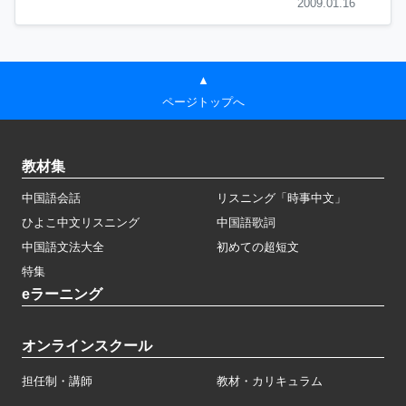
2009.01.16
▲
ページトップへ
教材集
中国語会話
リスニング「時事中文」
ひよこ中文リスニング
中国語歌詞
中国語文法大全
初めての超短文
特集
eラーニング
オンラインスクール
担任制・講師
教材・カリキュラム