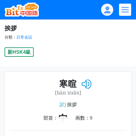
挨拶
分類：
日常会話
新HSK4級
寒暄
[hán xuān]
訳)
挨拶
宀
部首：
画数：
9