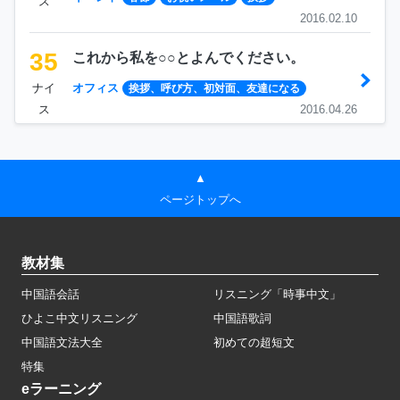
ス
2016.02.10
35
これから私を○○とよんでください。
ナイ
オフィス
挨拶、呼び方、初対面、友達になる
ス
2016.04.26
▲
ページトップへ
教材集
中国語会話
リスニング「時事中文」
ひよこ中文リスニング
中国語歌詞
中国語文法大全
初めての超短文
特集
eラーニング