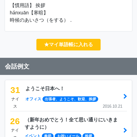
【慣用語】 挨拶
hánxuān【寒暄】
時候のあいさつ（をする）．
★マイ単語帳に入れる
会話例文
31
ようこそ日本へ！
ナイ
オフィス
出張者、ようこそ、歓迎、挨拶
ス
2016.10.21
26
（新年おめでとう！全て思い通りにいきま
すように）
ナイ
イベント
春節
お祝いメール
挨拶