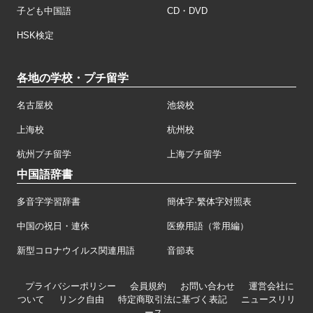
子ども中国語
CD・DVD
HSK検定
各地の学校・プチ留学
名古屋校
池袋校
上海校
杭州校
杭州プチ留学
上海プチ留学
中国語辞書
多音字学習辞書
簡体字·繁体字対照表
中国の祝日・連休
医療用語（常用編）
新型コロナウイルス関連用語
音節表
プライバシーポリシー
会員規約
お問い合わせ
運営会社に
ついて
リンク自由
特定商取引法に基づく表記
ニュースリリ
ース