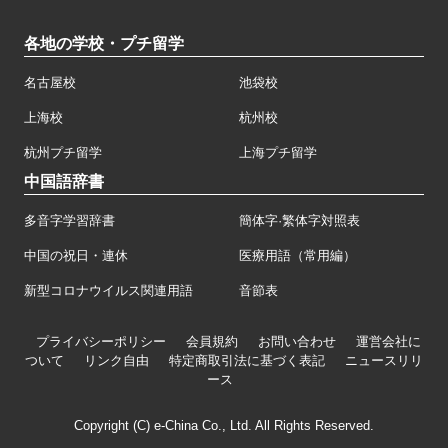
各地の学校・プチ留学
名古屋校
池袋校
上海校
杭州校
杭州プチ留学
上海プチ留学
中国語辞書
多音字学習辞書
簡体字·繁体字対照表
中国の祝日・連休
医療用語（常用編）
新型コロナウイルス関連用語
音節表
プライバシーポリシー
会員規約
お問い合わせ
運営会社に
ついて
リンク自由
特定商取引法に基づく表記
ニュースリリ
ース
Copyright (C) e-China Co., Ltd. All Rights Reserved.