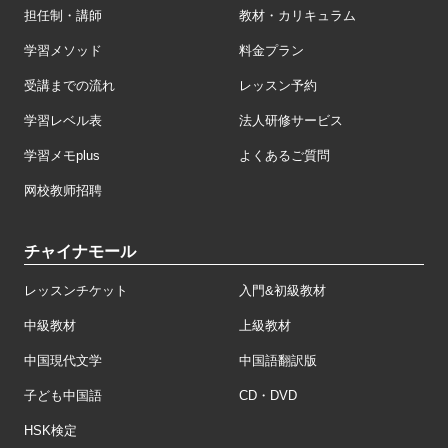
担任制・講師
教材・カリキュラム
学習メソッド
料金プラン
受講までの流れ
レッスン予約
学習レベル表
法人研修サービス
学習メモplus
よくあるご質問
网校教师招聘
チャイナモール
レッスンチケット
入門&初級教材
中級教材
上級教材
中国現代文学
中国語翻訳版
子ども中国語
CD・DVD
HSK検定