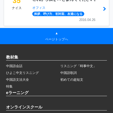
35
オフィス
ナイス
挨拶、呼び方、初対面、友達になる
2016.04.26
▲
ページトップへ
教材集
中国語会話
リスニング「時事中文」
ひよこ中文リスニング
中国語歌詞
中国語文法大全
初めての超短文
特集
eラーニング
オンラインスクール