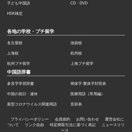
子ども中国語
CD・DVD
HSK検定
各地の学校・プチ留学
名古屋校
池袋校
上海校
杭州校
杭州プチ留学
上海プチ留学
中国語辞書
多音字学習辞書
簡体字·繁体字対照表
中国の祝日・連休
医療用語（常用編）
新型コロナウイルス関連用語
音節表
プライバシーポリシー
会員規約
お問い合わせ
運営会社に
ついて
リンク自由
特定商取引法に基づく表記
ニュースリリ
ース