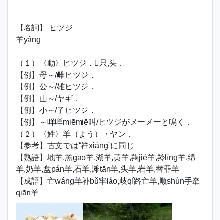
【名詞】 ヒツジ
羊yáng
（１）〈動〉ヒツジ．只,头．
【例】母～/雌ヒツジ．
【例】公～/雄ヒツジ．
【例】山～/ヤギ．
【例】小～/子ヒツジ．
【例】～咩咩miēmiē叫/ヒツジがメーメーと鳴く．
（２）〈姓〉羊（よう）・ヤン．
【参考】古文では“祥xiáng”に同じ．
【熟語】地羊,羔gāo羊,湖羊,黄羊,羯jié羊,羚líng羊,绵
羊,奶羊,盘pán羊,石羊,滩tān羊,头羊,岩羊,替罪羊
【成語】亡wáng羊补bǔ牢láo,歧qí路亡羊,顺shùn手牵
qiān羊