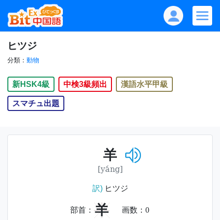
ヒツジ
分類：
動物
新HSK4級
中検3級頻出
漢語水平甲級
スマチュ出題
羊
[yáng]
訳)
ヒツジ
羊
部首：
画数：
0