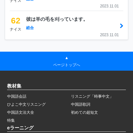
ナイス
2023.11.01
62
彼は羊の毛を刈っています。
総合
ナイス
2023.11.01
▲
ページトップへ
教材集
中国語会話
リスニング「時事中文」
ひよこ中文リスニング
中国語歌詞
中国語文法大全
初めての超短文
特集
eラーニング