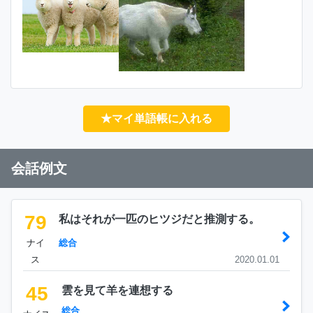
★マイ単語帳に入れる
会話例文
79
私はそれが一匹のヒツジだと推測する。
ナイ
総合
ス
2020.01.01
45
雲を見て羊を連想する
総合