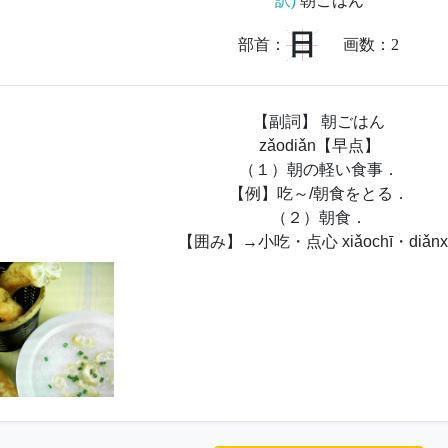
訳)
朝ごはん
日
部首：
画数：
2
【副詞】 朝ごはん
zǎodiǎn【早点】
（１）朝の軽い食事．
【例】吃～/朝食をとる．
（２）朝食．
【囲み】→小吃・点心 xiǎochī・diǎnx