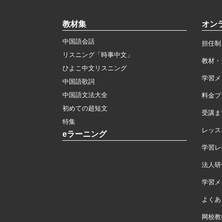
教材集
オン
中国語会話
担任制
リスニング「時事中文」
教材・
ひよこ中文リスニング
学習メ
中国語歌詞
中国語文法大全
料金プ
初めての超短文
受講ま
特集
レッス
eラーニング
学習レ
法人研
学習メモ
よくあ
网校教