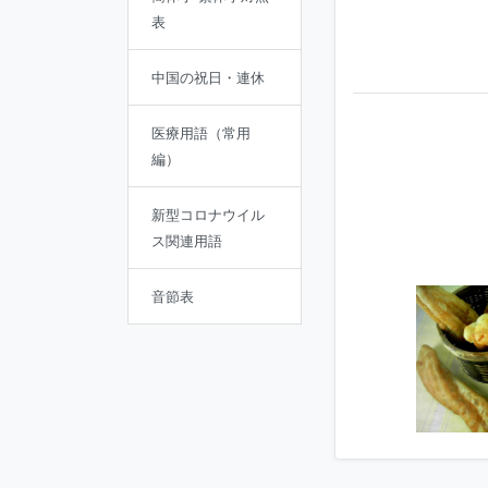
表
中国の祝日・連休
医療用語（常用
編）
新型コロナウイル
ス関連用語
音節表