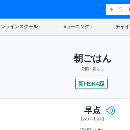
(current)
(current)
オンラインスクール
eラーニング
チャイ
朝ごはん
分類：
暮らし
新HSK4級
早点
[zǎo diǎn]