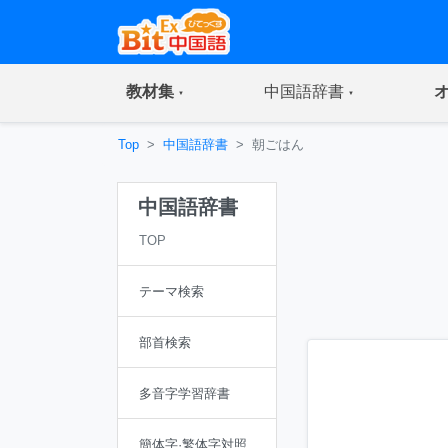
(current)
(current)
教材集
中国語辞書
Top
中国語辞書
朝ごはん
中国語辞書
TOP
テーマ検索
部首検索
多音字学習辞書
簡体字·繁体字対照