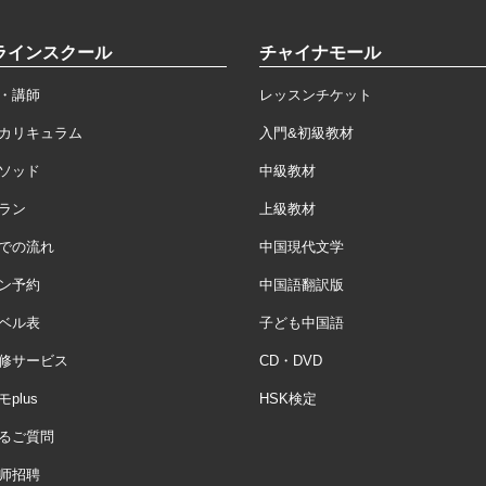
ラインスクール
チャイナモール
・講師
レッスンチケット
カリキュラム
入門&初級教材
ソッド
中級教材
ラン
上級教材
での流れ
中国現代文学
ン予約
中国語翻訳版
ベル表
子ども中国語
修サービス
CD・DVD
plus
HSK検定
るご質問
师招聘