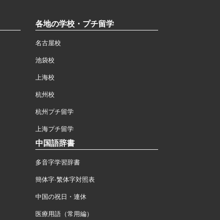
各地の学校・プチ留学
名古屋校
池袋校
上海校
杭州校
杭州プチ留学
上海プチ留学
中国語辞書
多音字学習辞書
簡体字·繁体字対照表
中国の祝日・連休
医療用語（常用編）