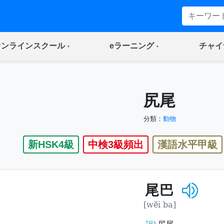
(current)
(current)
オンラインスクール
eラーニング
チャイ
尻尾
分類：
動物
新HSK4級
中検3級頻出
漢語水平甲級
尾巴
[wěi ba]