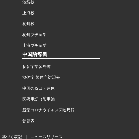
池袋校
上海校
杭州校
杭州プチ留学
上海プチ留学
中国語辞書
多音字学習辞書
簡体字·繁体字対照表
中国の祝日・連休
医療用語（常用編）
新型コロナウイルス関連用語
音節表
に基づく表記
|
ニュースリリース