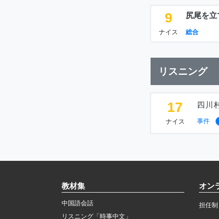
9
尻尾を立
ナイス
総合
リスニング
17
四川
事件
ナイス
教材集
オン
中国語会話
担任制
リスニング「時事中文」