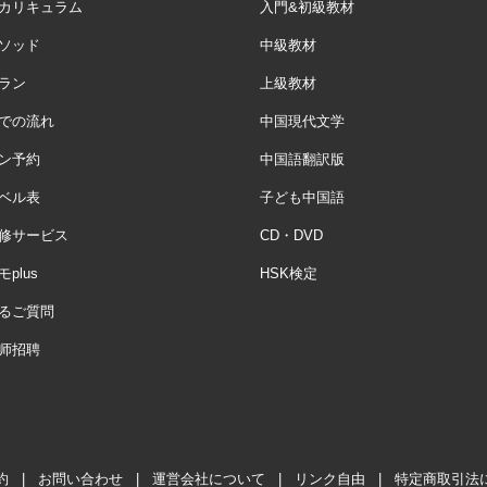
カリキュラム
入門&初級教材
ソッド
中級教材
ラン
上級教材
での流れ
中国現代文学
ン予約
中国語翻訳版
ベル表
子ども中国語
修サービス
CD・DVD
plus
HSK検定
るご質問
师招聘
約
|
お問い合わせ
|
運営会社について
|
リンク自由
|
特定商取引法