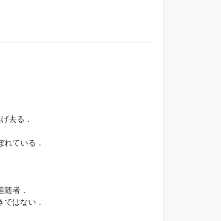
．
て逃げ去る．
ぬぼれている．
追随者．
きではない．