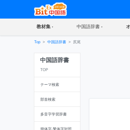
(current)
(current)
教材集
中国語辞書
Top
中国語辞書
尻尾
中国語辞書
TOP
テーマ検索
部首検索
多音字学習辞書
簡体字·繁体字対照