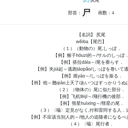
訳)
尻尾
尸
部首：
画数：
4
【名詞】 尻尾
wěiba【尾巴】
（１）（動物の）尾,しっぽ．
【例】猴子hóuzi的～/サルのしっぽ
【例】搭拉dāla～/尾を垂らす．
【例】夹jiā起～逃跑táopǎo/しっぽを巻い
【例】摇yáo～/しっぽを振る．
【例】他～翘qiào上天了/あいつはすっかりう
（２）（物体の）尾に似た部分．
【例】飞机fēijī～/飛行機の後部．
【例】彗星huìxīng～/彗星の尾．
（３）〈喩〉定見がなく,付和雷同する人．
【例】不应该当别人的～/他人の追随者になるべ
（４）〈喩〉尾行者．