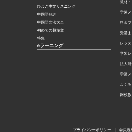
教材・
ひよこ中文リスニング
学習メ
中国語歌詞
中国語文法大全
料金プ
初めての超短文
受講ま
特集
レッス
eラーニング
学習レ
法人研
学習メモ
よくあ
网校教
プライバシーポリシー
|
会員規