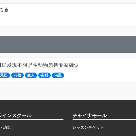
てる
村民发现不明野生动物急待专家确认
尾巴
花纹
生人
锋利
乌黑
ラインスクール
チャイナモール
・講師
レッスンチケット