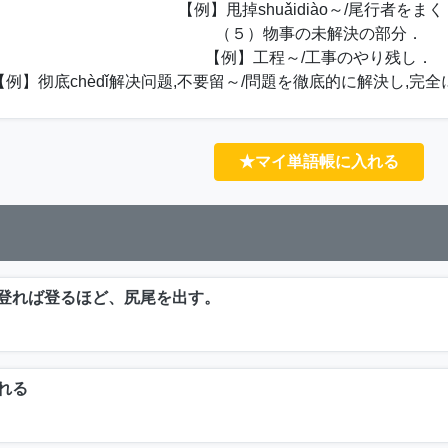
【例】甩掉shuǎidiào～/尾行者をまく
（５）物事の未解決の部分．
【例】工程～/工事のやり残し．
【例】彻底chèdǐ解决问题,不要留～/問題を徹底的に解決し,完
★マイ単語帳に入れる
登れば登るほど、尻尾を出す。
れる