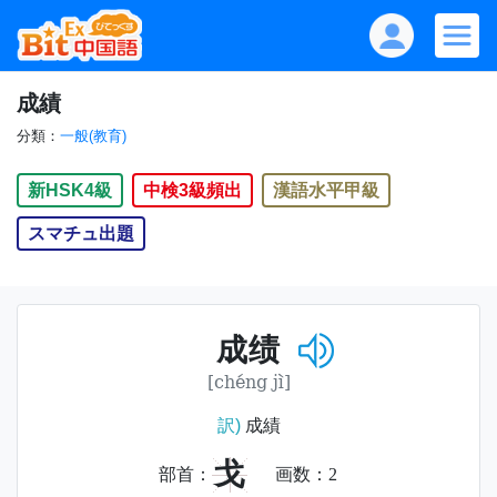
成績
分類：
一般(教育)
新HSK4級
中検3級頻出
漢語水平甲級
スマチュ出題
成绩
[chéng jì]
訳)
成績
戈
部首：
画数：
2