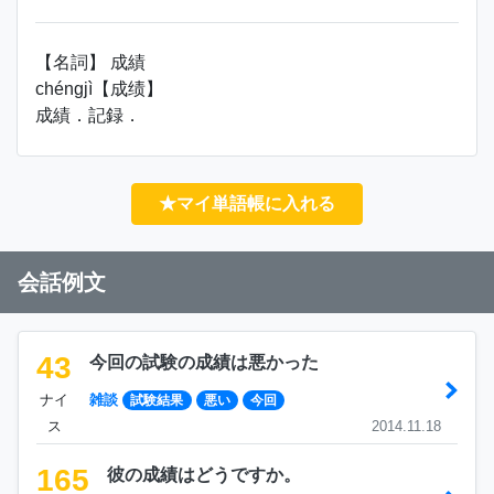
【名詞】 成績
chéngjì【成绩】
成績．記録．
★マイ単語帳に入れる
会話例文
43
今回の試験の成績は悪かった
ナイ
雑談
試験結果
悪い
今回
ス
2014.11.18
165
彼の成績はどうですか。