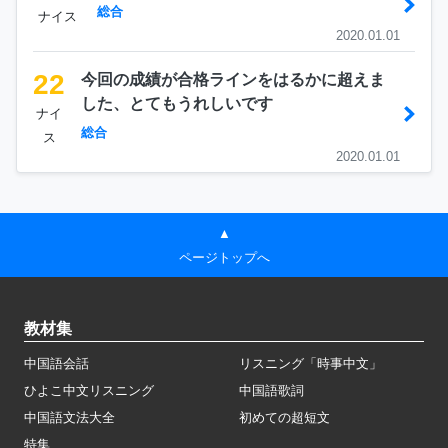
総合
ナイス
2020.01.01
22
今回の成績が合格ラインをはるかに超えま
した、とてもうれしいです
ナイ
総合
ス
2020.01.01
▲
ページトップへ
教材集
中国語会話
リスニング「時事中文」
ひよこ中文リスニング
中国語歌詞
中国語文法大全
初めての超短文
特集