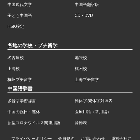
中国現代文学
中国語翻訳版
子ども中国語
CD・DVD
HSK検定
各地の学校・プチ留学
名古屋校
池袋校
上海校
杭州校
杭州プチ留学
上海プチ留学
中国語辞書
多音字学習辞書
簡体字·繁体字対照表
中国の祝日・連休
医療用語（常用編）
新型コロナウイルス関連用語
音節表
プライバシーポリシー
会員規約
お問い合わせ
運営会社に