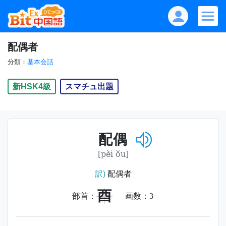
配偶者
分類：
基本会話
新HSK4級
スマチュ出題
配偶
[pèi ǒu]
訳)
配偶者
酉
部首：
画数：
3