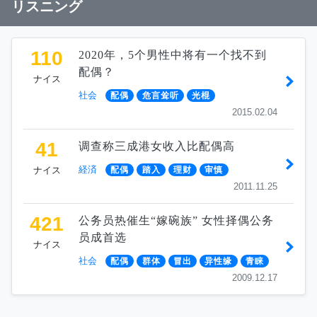
リスニング
110
2020年，5个男性中将有一个找不到
配偶？
ナイス
社会
配偶
危言耸听
光棍
2015.02.04
41
调查称三成港女收入比配偶高
経済
ナイス
配偶
踏入
理财
审慎
2011.11.25
421
公务员热催生“嫁碗族” 女性择偶公务
员成首选
ナイス
社会
配偶
群体
冒出
异性缘
青睐
2009.12.17