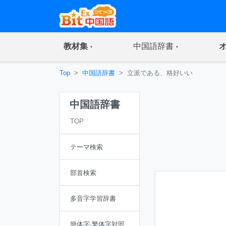
(current)
(current)
教材集
中国語辞書
Top
中国語辞書
立派である、格好いい
中国語辞書
TOP
テーマ検索
部首検索
多音字学習辞書
簡体字·繁体字対照