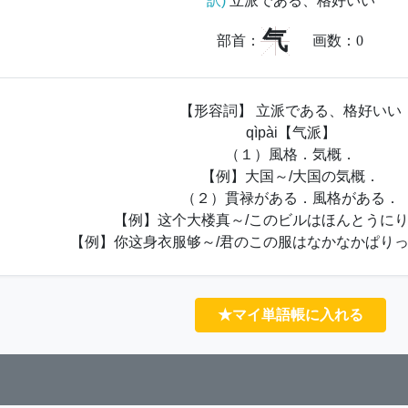
訳)
立派である、格好いい
气
部首：
画数：
0
【形容詞】 立派である、格好いい
qìpài【气派】
（１）風格．気概．
【例】大国～/大国の気概．
（２）貫禄がある．風格がある．
【例】这个大楼真～/このビルはほんとうに
【例】你这身衣服够～/君のこの服はなかなかぱり
★マイ単語帳に入れる