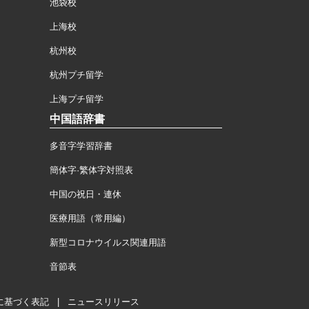
池袋校
上海校
杭州校
杭州プチ留学
上海プチ留学
中国語辞書
多音字学習辞書
簡体字·繁体字対照表
中国の祝日・連休
医療用語（常用編）
新型コロナウイルス関連用語
音節表
に基づく表記
|
ニュースリリース