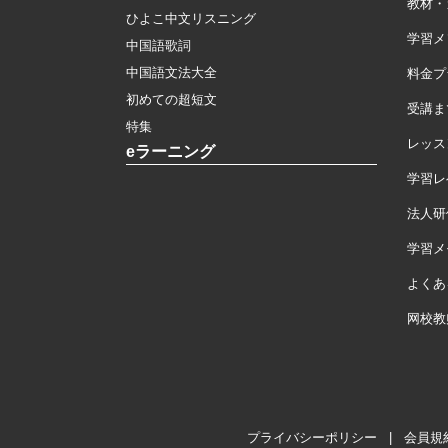
教材・
ひよこ中文リスニング
学習メ
中国語歌詞
中国語文法大全
料金プ
初めての超短文
受講ま
特集
レッス
eラーニング
学習レ
法人研
学習メモ
よくあ
网校教
プライバシーポリシー
|
会員規