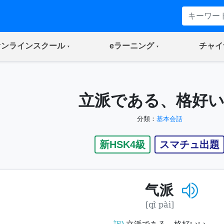
(current)
(current)
オンラインスクール
eラーニング
チャイ
立派である、格好
分類：
基本会話
新HSK4級
スマチュ出題
气派
[qì pài]