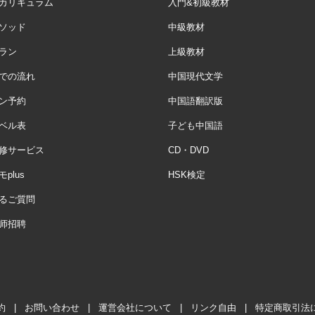
カリキュラム
入門&初級教材
ソッド
中級教材
ラン
上級教材
での流れ
中国現代文学
ン予約
中国語翻訳版
ベル表
子ども中国語
修サービス
CD・DVD
plus
HSK検定
るご質問
师招聘
約
|
お問い合わせ
|
運営会社について
|
リンク自由
|
特定商取引法