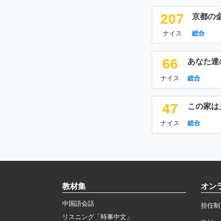
207
京都の
ナイス
総合
66
あなた達
ナイス
総合
47
この家は
ナイス
総合
教材集
オン
中国語会話
担任制
リスニング「時事中文」