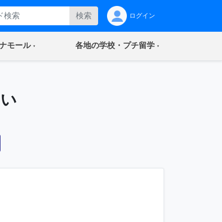
検索
ログイン
(current)
(current)
ナモール
各地の学校・プチ留学
いい