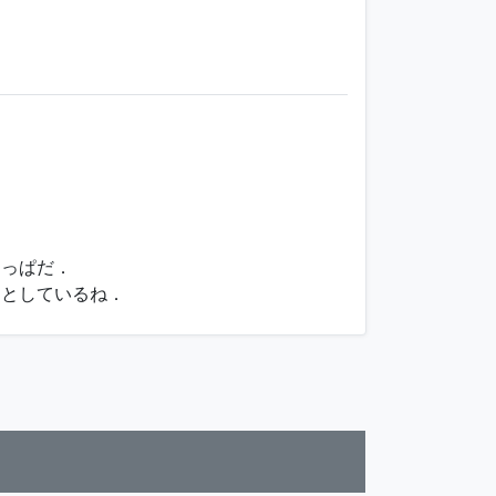
りっぱだ．
っとしているね．