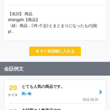
【名詞】 商品
shāngpǐn【商品】
〈経〉商品．件,个;{ひとまとまりになったもの}批
pī．
★マイ単語帳に入れる
会話例文
20
とても人気の商品です。
買い物
ナイス
2015.09.25