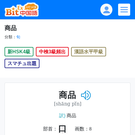
商品
分類：
旬
新HSK4級
中検3級頻出
漢語水平甲級
スマチュ出題
商品
[shāng pǐn]
訳)
商品
口
部首：
画数：
8