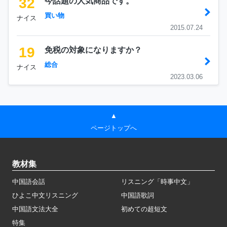
32
今話題の人気商品です。
買い物
ナイス
2015.07.24
19
免税の対象になりますか？
総合
ナイス
2023.03.06
▲
ページトップへ
教材集
中国語会話
リスニング「時事中文」
ひよこ中文リスニング
中国語歌詞
中国語文法大全
初めての超短文
特集