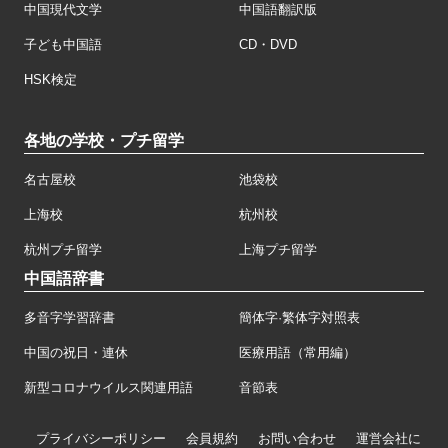
中国現代文学
中国語翻訳版
子ども中国語
CD・DVD
HSK検定
各地の学校・プチ留学
名古屋校
池袋校
上海校
杭州校
杭州プチ留学
上海プチ留学
中国語辞書
多音字学習辞書
簡体字·繁体字対照表
中国の祝日・連休
医療用語（常用編）
新型コロナウイルス関連用語
音節表
プライバシーポリシー
会員規約
お問い合わせ
運営会社に