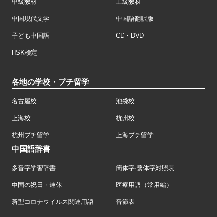
中級教材
上級教材
中国現代文学
中国語翻訳版
子ども中国語
CD・DVD
HSK検定
各地の学校・プチ留学
名古屋校
池袋校
上海校
杭州校
杭州プチ留学
上海プチ留学
中国語辞書
多音字学習辞書
簡体字·繁体字対照表
中国の祝日・連休
医療用語（常用編）
新型コロナウイルス関連用語
音節表