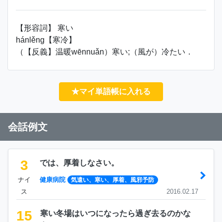
【形容詞】 寒い
hánlěng【寒冷】
（【反義】温暖wēnnuǎn）寒い;（風が）冷たい．
★マイ単語帳に入れる
会話例文
3
では、厚着しなさい。
ナイ
健康病院
気遣い、寒い、厚着、風邪予防
ス
2016.02.17
15
寒い冬場はいつになったら過ぎ去るのかな