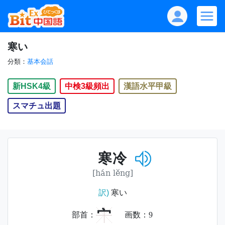
寒い
分類：
基本会話
新HSK4級
中検3級頻出
漢語水平甲級
スマチュ出題
寒冷
[hán lěng]
訳)
寒い
宀
部首：
画数：
9