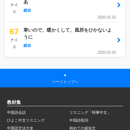
あ
ナイ
総合
ス
2020.01.01
67
寒いので、暖かくして、風邪をひかないよ
うに
ナイ
総合
ス
2020.01.01
▲
ページトップへ
教材集
中国語会話
リスニング「時事中文」
ひよこ中文リスニング
中国語歌詞
中国語文法大全
初めての超短文