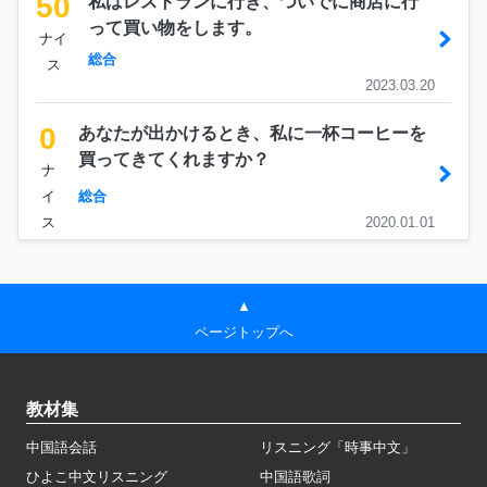
50
私はレストランに行き、ついでに商店に行
って買い物をします。
ナイ
総合
ス
2023.03.20
0
あなたが出かけるとき、私に一杯コーヒーを
買ってきてくれますか？
ナ
イ
総合
ス
2020.01.01
▲
ページトップへ
教材集
中国語会話
リスニング「時事中文」
ひよこ中文リスニング
中国語歌詞