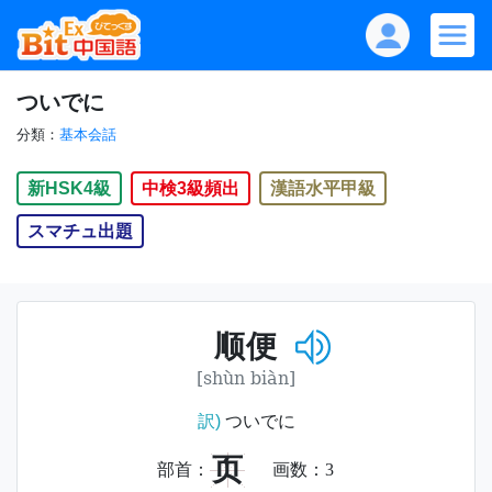
ついでに
分類：
基本会話
新HSK4級
中検3級頻出
漢語水平甲級
スマチュ出題
顺便
[shùn biàn]
訳)
ついでに
页
部首：
画数：
3