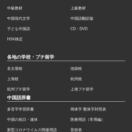
中級教材
上級教材
中国現代文学
中国語翻訳版
子ども中国語
CD・DVD
HSK検定
各地の学校・プチ留学
名古屋校
池袋校
上海校
杭州校
杭州プチ留学
上海プチ留学
中国語辞書
多音字学習辞書
簡体字·繁体字対照表
中国の祝日・連休
医療用語（常用編）
新型コロナウイルス関連用語
音節表