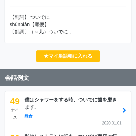
【副詞】 ついでに
shùnbiàn【顺便】
〔副詞〕（～儿）ついでに．
★マイ単語帳に入れる
会話例文
49
僕はシャワーをする時、ついでに歯を磨き
ます。
ナイ
総合
ス
2020.01.01