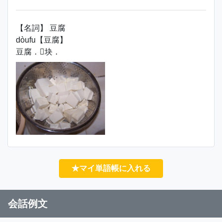
【名詞】 豆腐
dòufu【豆腐】
豆腐．块．
★マイ単語帳に入れる
会話例文