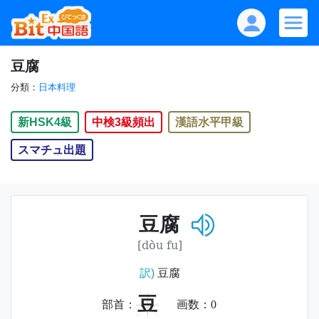
豆腐
分類：
日本料理
新HSK4級
中検3級頻出
漢語水平甲級
スマチュ出題
豆腐
[dòu fu]
訳)
豆腐
豆
部首：
画数：
0