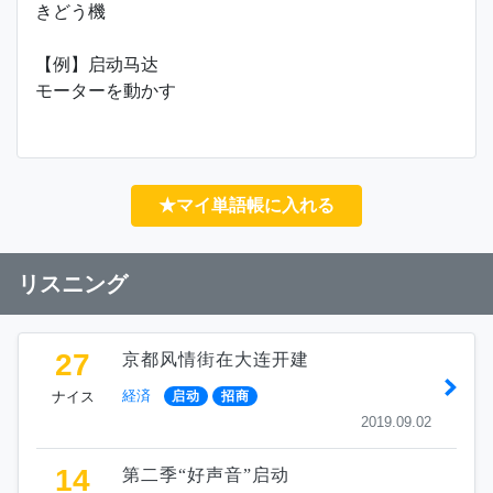
きどう機
【例】启动马达
モーターを動かす
★マイ単語帳に入れる
リスニング
27
京都风情街在大连开建
経済
ナイス
启动
招商
2019.09.02
14
第二季“好声音”启动