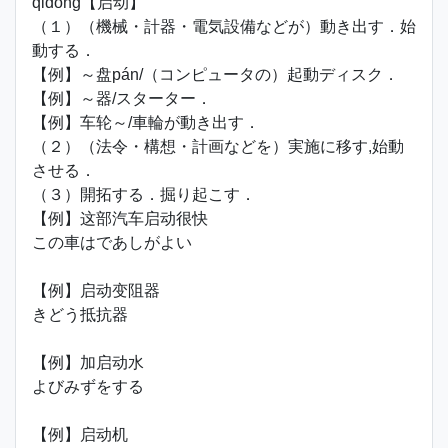
qǐdòng【启动】
（１）（機械・計器・電気設備などが）動き出す．始
動する．
【例】～盘pán/（コンピュータの）起動ディスク．
【例】～器/スターター．
【例】车轮～/車輪が動き出す．
（２）（法令・構想・計画などを）実施に移す,始動
させる．
（３）開拓する．掘り起こす．
【例】这部汽车启动很快
この車はであしがよい
【例】启动变阻器
きどう抵抗器
【例】加启动水
よびみずをする
【例】启动机