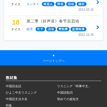
エンタメ
ナイス
候选人
阵容
启动
确切
2013.03.15
18
第二季《好声音》春节后启动
経済
ナイス
忙于
启动
赞助费
盆满钵满
2012.12.26
▲
ページトップへ
教材集
中国語会話
リスニング「時事中文」
ひよこ中文リスニング
中国語歌詞
中国語文法大全
初めての超短文
特集