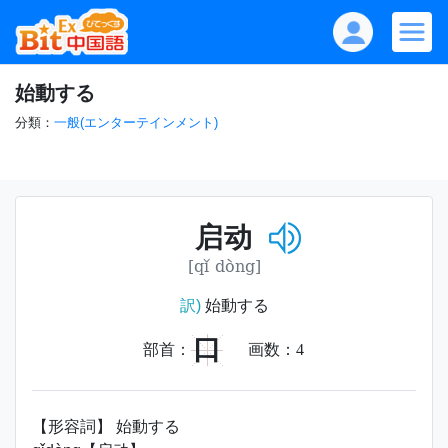
始動する
分類：
一般(エンターテインメント)
启动
[qǐ dòng]
訳)
始動する
口
部首：
画数：
4
【形容詞】 始動する