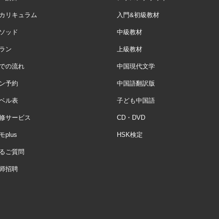
カリキュラム
入門&初級教材
ソッド
中級教材
ラン
上級教材
での流れ
中国現代文学
ン予約
中国語翻訳版
ベル表
子ども中国語
修サービス
CD・DVD
plus
HSK検定
るご質問
师招聘