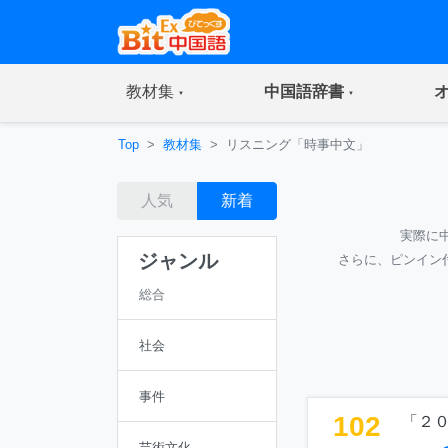
(current)
(current)
教材集
中国語辞書
Top
教材集
リスニング「時事中文」
人気
新着
実際に
ジャンル
さらに、ピンイン
総合
社会
事件
102
「２
芸術文化