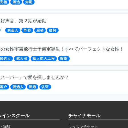
亮相
候选
为期
国好声音」第２期が始動
メ
候选人
阵容
启动
确切
初の女性宇宙飛行士予備軍誕生！すべてパーフェクトな女性！
候选人
航天员
载人航天工程
瑕疵
情スーパー」で愛を探しませんか？
落户
候选人
筛选
认证
ラインスクール
チャイナモール
・講師
レッスンチケット