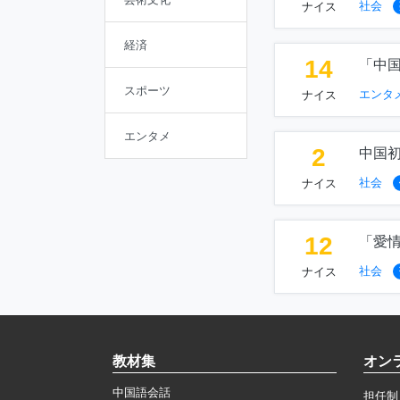
社会
ナイス
経済
14
「中
スポーツ
エンタ
ナイス
エンタメ
2
中国
社会
ナイス
12
「愛
社会
ナイス
教材集
オン
中国語会話
担任制