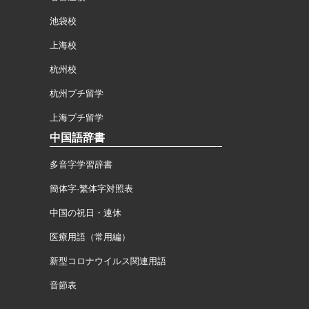
池袋校
上海校
杭州校
杭州プチ留学
上海プチ留学
中国語辞書
多音字学習辞書
簡体字·繁体字対照表
中国の祝日・連休
医療用語（常用編）
新型コロナウイルス関連用語
音節表