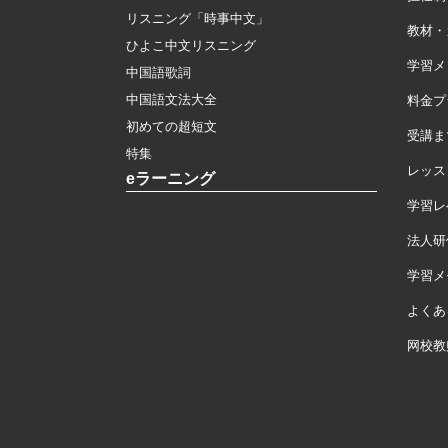
リスニング「時事中文」
教材・
ひよこ中文リスニング
学習メ
中国語歌詞
中国語文法大全
料金プ
初めての超短文
受講ま
特集
レッス
eラーニング
学習レ
法人研
学習メモ
よくあ
网校教