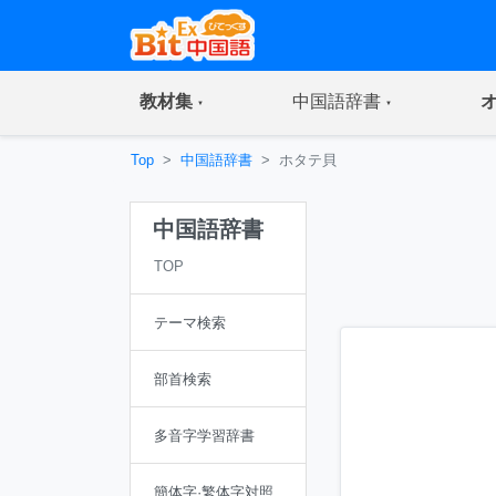
(current)
(current)
教材集
中国語辞書
Top
中国語辞書
ホタテ貝
中国語辞書
TOP
テーマ検索
部首検索
多音字学習辞書
簡体字·繁体字対照