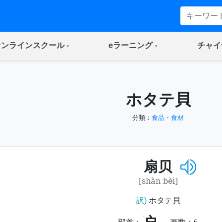
(current)
(current)
オンラインスクール
eラーニング
チャイ
ホタテ貝
分類：
食品・食材
扇贝
[shàn bèi]
訳)
ホタテ貝