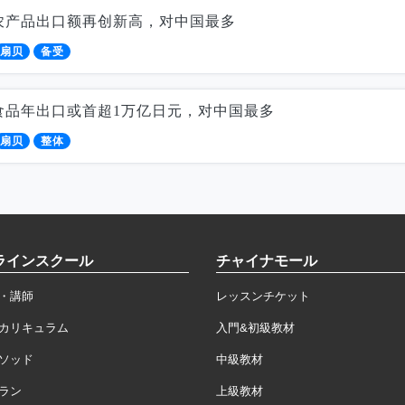
农产品出口额再创新高，对中国最多
扇贝
备受
食品年出口或首超1万亿日元，对中国最多
扇贝
整体
ラインスクール
チャイナモール
・講師
レッスンチケット
カリキュラム
入門&初級教材
ソッド
中級教材
ラン
上級教材