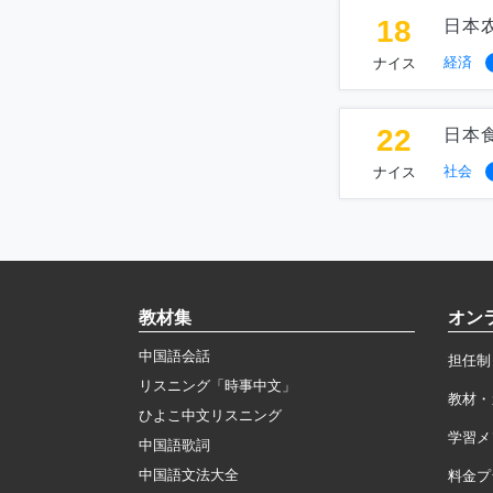
18
日本
経済
ナイス
22
日本
社会
ナイス
教材集
オン
中国語会話
担任制
リスニング「時事中文」
教材・
ひよこ中文リスニング
学習メ
中国語歌詞
中国語文法大全
料金プ