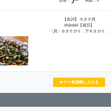
户
部首：
画数：
6
【名詞】 ホタテ貝
shànbèi【扇贝】
〈貝〉ホタテガイ．アキタガイ．
★マイ単語帳に入れる