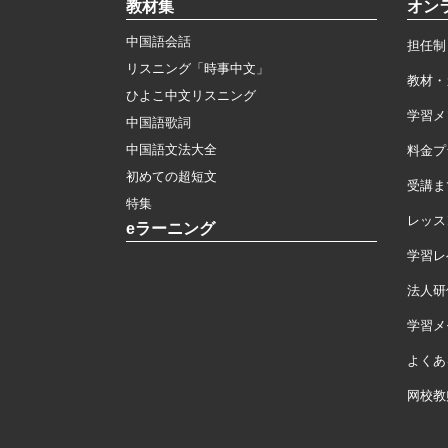
教材集
オン
中国語会話
担任制
リスニング「時事中文」
教材・
ひよこ中文リスニング
学習メ
中国語歌詞
中国語文法大全
料金プ
初めての超短文
受講ま
特集
レッス
eラーニング
学習レ
法人研
学習メモ
よくあ
网校教