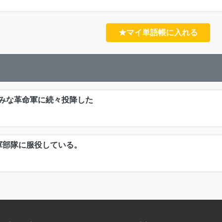
★マイ単語帳に入れる
みな革命軍に続々投降した
軍部隊に服役している。