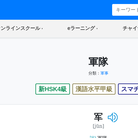
(current)
(current)
オンラインスクール
eラーニング
チャイ
軍隊
分類：
軍事
新HSK4級
漢語水平甲級
スマ
军
[jūn]