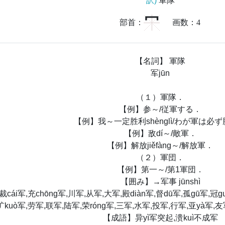
訳)
軍隊
冖
部首：
画数：
4
【名詞】 軍隊
军jūn
（１）軍隊．
【例】参～/従軍する．
【例】我～一定胜利shènglì/わが軍は必
【例】敌dí～/敵軍．
【例】解放jiěfàng～/解放軍．
（２）軍団．
【例】第一～/第1軍団．
【囲み】→军事 jūnshì
ái军,充chōng军,川军,从军,大军,殿diàn军,督dū军,孤gū军,冠gu
扩kuò军,劳军,联军,陆军,荣róng军,三军,水军,投军,行军,亚yà军,友
【成語】异yì军突起,溃kuì不成军