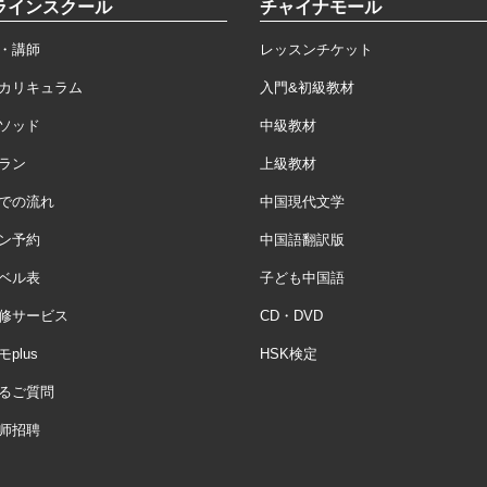
ラインスクール
チャイナモール
・講師
レッスンチケット
カリキュラム
入門&初級教材
ソッド
中級教材
ラン
上級教材
での流れ
中国現代文学
ン予約
中国語翻訳版
ベル表
子ども中国語
修サービス
CD・DVD
plus
HSK検定
るご質問
师招聘