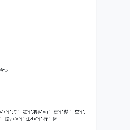
ず勝つ．
àn军,海军,红军,将jiāng军,进军,禁军,空军,
军,援yuán军,驻zhù军,行军床