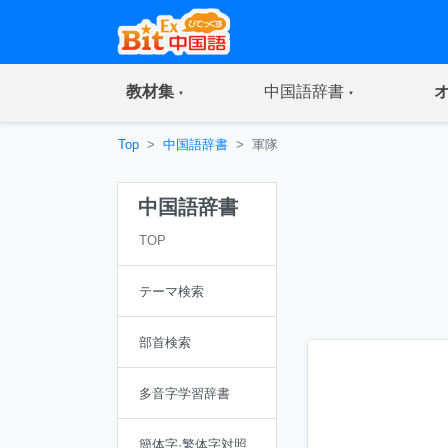
(current)
(current)
教材集
中国語辞書
Top
中国語辞書
軍隊
中国語辞書
TOP
テーマ検索
部首検索
多音字学習辞書
簡体字·繁体字対照