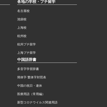
各地の学校・プチ留学
名古屋校
池袋校
上海校
杭州校
杭州プチ留学
上海プチ留学
中国語辞書
多音字学習辞書
簡体字·繁体字対照表
中国の祝日・連休
医療用語（常用編）
新型コロナウイルス関連用語