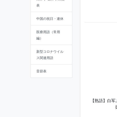
表
中国の祝日・連休
医療用語（常用
編）
新型コロナウイル
ス関連用語
音節表
【熟語】白军,裁c