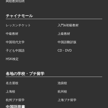
网校教师招聘
チャイナモール
レッスンチケット
入門&初級教材
中級教材
上級教材
中国現代文学
中国語翻訳版
子ども中国語
CD・DVD
HSK検定
各地の学校・プチ留学
名古屋校
池袋校
上海校
杭州校
杭州プチ留学
上海プチ留学
中国語辞書