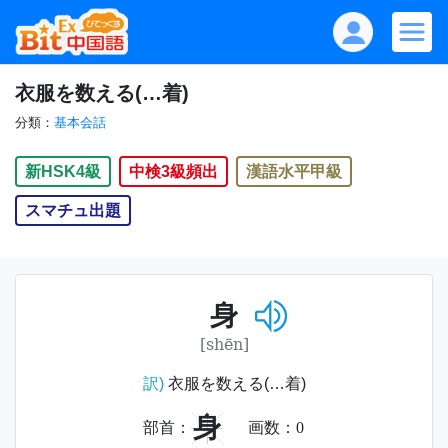
衣服を数える(…着)
分類：
基本会話
新HSK4級
中検3級頻出
漢語水平甲級
スマチュ出題
身
[shēn]
訳)
衣服を数える(…着)
身
部首：
画数：
0