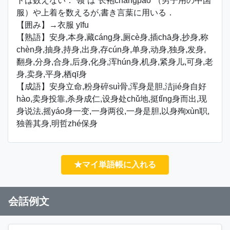
トは数えない．“领”は“长袍chángpáo”（男子用の中国
服）や上着を数えるが,書き言葉に用いる．
【囲み】→衣服 yīfu
【熟語】安身,本身,藏cáng身,厕cè身,插chā身,抄身,称
chèn身,抽身,持身,出身,存cún身,单身,动身,独身,发身,
翻身,分身,合身,后身,化身,浑hún身,机身,紧身儿,可身,老
身,卖身,平身,栖qī身
【成語】安身立命,粉身碎suì骨,浑身是胆,洁jié身自好
hào,卖身投靠,杀身成仁,设身处chǔ地,挺tǐng身而出,现
身说法,摇yáo身一变,一身两役,一身是胆,以身殉xùn职,
独善其身,明哲zhé保身
★マイ単語帳に入れる
会話例文