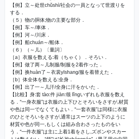
【例】立～处世chǔshì/社会の一員となって世渡りを
する．
（５）物の胴体;物の主要な部分．
【例】车～/車体．
【例】河～/川床．
【例】船chuán～/船体．
（６）（～儿）〔量詞〕
［a］衣服を数える:着（ちゃく）．そろい．
【例】做了两～儿制服/制服を2着作った．
【例】换huàn了～衣裳yīshang/服を着替えた．
［b］体全体を数える:全身．
【例】出了一～儿汗/全身に汗をかいた．
【比較】身:套 tào:件 jiàn:领 lǐngいずれも衣服を数え
る．“一身衣服”は衣服の上下ひとそろいをさすが,材質
や色は同一でなくてもよい．“一套衣服”は同様に衣服
のひとそろいをさすが,通常はスーツの上下のように
材質や色が同一,もしくは組み合わさったものをい
う．“一件衣服”は主に上着1着をさし,ズボンやスカー