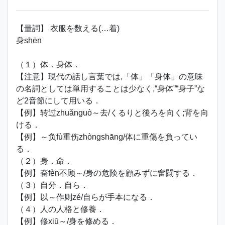
【量詞】 衣服を数える(…着)
身shēn
（１）体．身体．
【注意】現代の話し言葉では,「体」「身体」の意味
の名詞としては単用することは少なく,“身体”“身子”な
ど2音節にして用いる．
【例】转过zhuǎnguò～去/くるりと後ろを向く;背を向
ける．
【例】～负fù重伤zhòngshāng/体に重傷を負ってい
る．
（２）身．命．
【例】奋fèn不顾～/身の危険を顧みずに奮闘する．
（３）自分．自ら．
【例】以～作则zé/自らが手本になる．
（４）人の人格と修養．
【例】修xiū～/身を修める．