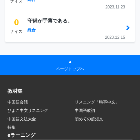
ナイス
2023.11.23
0
守備が手薄である。
総合
ナイス
2023.12.15
▲
ページトップへ
教材集
中国語会話
リスニング「時事中文」
ひよこ中文リスニング
中国語歌詞
中国語文法大全
初めての超短文
特集
eラーニング