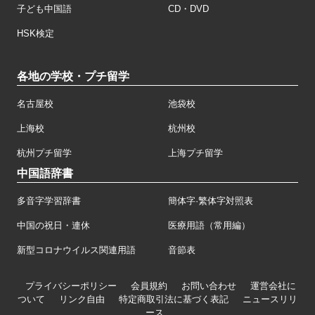
子ども中国語
CD・DVD
HSK検定
各地の学校・プチ留学
名古屋校
池袋校
上海校
杭州校
杭州プチ留学
上海プチ留学
中国語辞書
多音字学習辞書
簡体字·繁体字対照表
中国の祝日・連休
医療用語（常用編）
新型コロナウイルス関連用語
音節表
プライバシーポリシー
会員規約
お問い合わせ
運営会社に
ついて
リンク自由
特定商取引法に基づく表記
ニュースリリ
ース