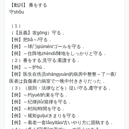
【動詞】 番をする
守shǒu
（１）
（【反義】攻gōng）守る．
【例】把bǎ～/守る．
【例】～球门qiúmén/ゴールを守る．
【例】～住阵地zhèndì/陣地をしっかりと守る．
（２）番をする;見守る;看護する．
【例】→～护hù．
【例】医生在伤员shāngyuán的病房中整整～了一夜/
医者は負傷者の病室で一晩中付ききりだった．
（３）（規則・法律などを）従い守る,遵守する．
【例】～约yuē/約束を守る．
【例】～纪律jìlǜ/規律を守る．
【例】～时间/時間を守る．
【例】～规矩guīju/きまりを守る．
【例】～着老一套lǎoyītào/古いやり方に固執する．