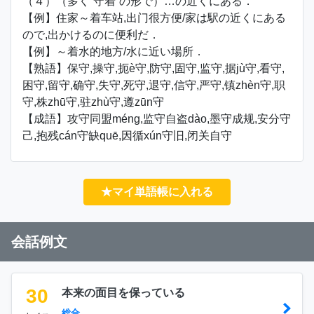
（４）（多く“守着”の形で）…の近くにある．
【例】住家～着车站,出门很方便/家は駅の近くにある
ので,出かけるのに便利だ．
【例】～着水的地方/水に近い場所．
【熟語】保守,操守,扼è守,防守,固守,监守,据jù守,看守,
困守,留守,确守,失守,死守,退守,信守,严守,镇zhèn守,职
守,株zhū守,驻zhù守,遵zūn守
【成語】攻守同盟méng,监守自盗dào,墨守成规,安分守
己,抱残cán守缺quē,因循xún守旧,闭关自守
★マイ単語帳に入れる
会話例文
30
本来の面目を保っている
総合