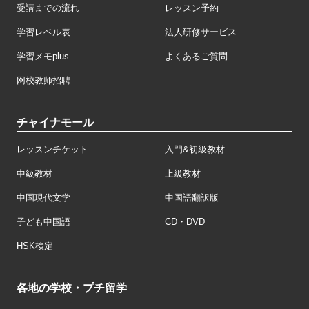
受講までの流れ
レッスン予約
学習レベル表
法人研修サービス
学習メモplus
よくあるご質問
网校教师招聘
チャイナモール
レッスンチケット
入門&初級教材
中級教材
上級教材
中国現代文学
中国語翻訳版
子ども中国語
CD・DVD
HSK検定
各地の学校・プチ留学