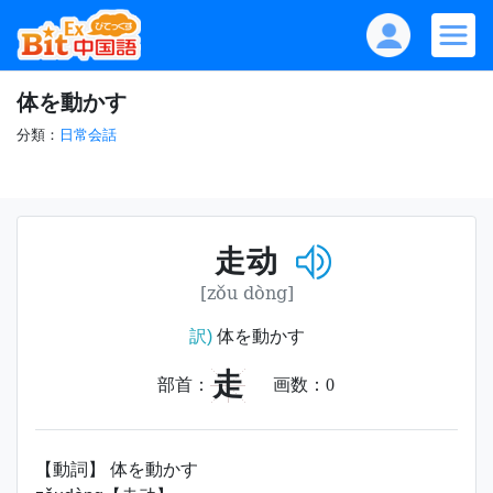
体を動かす
分類：
日常会話
走动
[zǒu dòng]
訳)
体を動かす
走
部首：
画数：
0
【動詞】 体を動かす