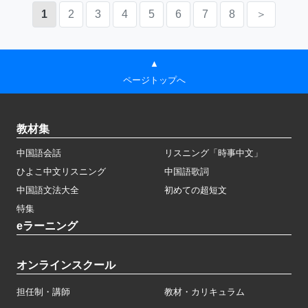
1
2
3
4
5
6
7
8
＞
▲
ページトップへ
教材集
中国語会話
リスニング「時事中文」
ひよこ中文リスニング
中国語歌詞
中国語文法大全
初めての超短文
特集
eラーニング
オンラインスクール
担任制・講師
教材・カリキュラム