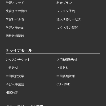
学習メソッド
料金プラン
受講までの流れ
レッスン予約
学習レベル表
法人研修サービス
学習メモplus
よくあるご質問
网校教师招聘
チャイナモール
レッスンチケット
入門&初級教材
中級教材
上級教材
中国現代文学
中国語翻訳版
子ども中国語
CD・DVD
HSK検定