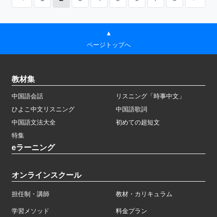
▲
ページトップへ
教材集
中国語会話
リスニング「時事中文」
ひよこ中文リスニング
中国語歌詞
中国語文法大全
初めての超短文
特集
eラーニング
オンラインスクール
担任制・講師
教材・カリキュラム
学習メソッド
料金プラン