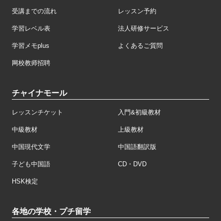
受講までの流れ
レッスン予約
学習レベル表
法人研修サービス
学習メモplus
よくあるご質問
网校教师招聘
チャイナモール
レッスンチケット
入門&初級教材
中級教材
上級教材
中国現代文学
中国語翻訳版
子ども中国語
CD・DVD
HSK検定
各地の学校・プチ留学