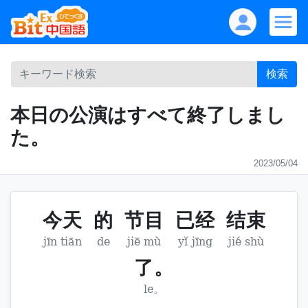
検索
本日の公演はすべて終了しまし
た。
2023/05/04
今天
的
节目
已经
结束
jīn tiān
de
jiē mù
yǐ jīng
jié shù
了。
le。