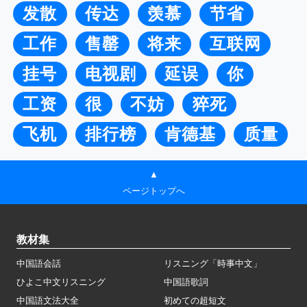
发散
传达
羡慕
节省
工作
售罄
将来
互联网
挂号
电视剧
延误
你
工资
很
不妨
猝死
飞机
排行榜
肯德基
质量
▲
ページトップへ
教材集
中国語会話
リスニング「時事中文」
ひよこ中文リスニング
中国語歌詞
中国語文法大全
初めての超短文