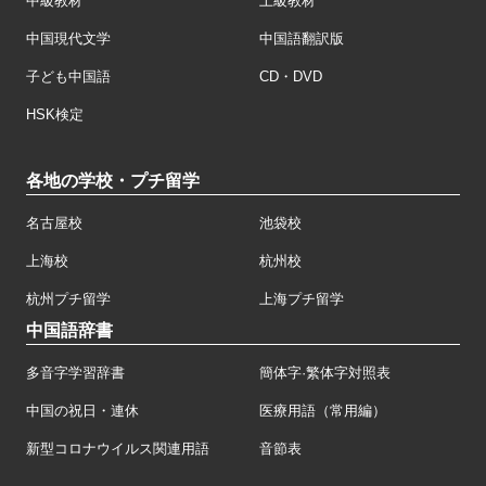
中級教材
上級教材
中国現代文学
中国語翻訳版
子ども中国語
CD・DVD
HSK検定
各地の学校・プチ留学
名古屋校
池袋校
上海校
杭州校
杭州プチ留学
上海プチ留学
中国語辞書
多音字学習辞書
簡体字·繁体字対照表
中国の祝日・連休
医療用語（常用編）
新型コロナウイルス関連用語
音節表