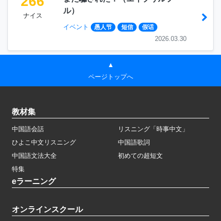
266
ル）
ナイス
イベント
愚人节
短信
假话
2026.03.30
▲
ページトップへ
教材集
中国語会話
リスニング「時事中文」
ひよこ中文リスニング
中国語歌詞
中国語文法大全
初めての超短文
特集
eラーニング
オンラインスクール