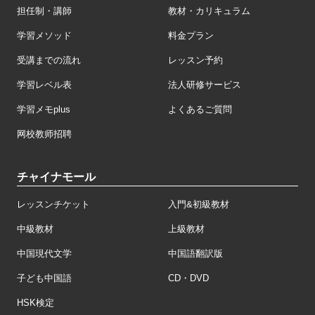
担任制・講師
教材・カリキュラム
学習メソッド
料金プラン
受講までの流れ
レッスン予約
学習レベル表
法人研修サービス
学習メモplus
よくあるご質問
网校教师招聘
チャイナモール
レッスンチケット
入門&初級教材
中級教材
上級教材
中国現代文学
中国語翻訳版
子ども中国語
CD・DVD
HSK検定