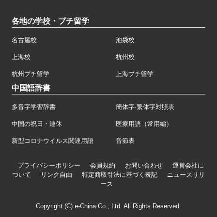
各地の学校・プチ留学
名古屋校
池袋校
上海校
杭州校
杭州プチ留学
上海プチ留学
中国語辞書
多音字学習辞書
簡体字·繁体字対照表
中国の祝日・連休
医療用語（常用編）
新型コロナウイルス関連用語
音節表
プライバシーポリシー
会員規約
お問い合わせ
運営会社に
ついて
リンク自由
特定商取引法に基づく表記
ニュースリリ
ース
Copyright (C) e-China Co., Ltd. All Rights Reserved.