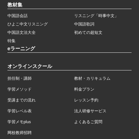
教材集
中国語会話
リスニング「時事中文」
ひよこ中文リスニング
中国語歌詞
中国語文法大全
初めての超短文
特集
eラーニング
オンラインスクール
担任制・講師
教材・カリキュラム
学習メソッド
料金プラン
受講までの流れ
レッスン予約
学習レベル表
法人研修サービス
学習メモplus
よくあるご質問
网校教师招聘