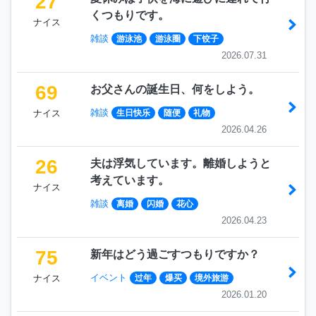
27
くつもりです。
ナイス
雑談
游泳池
游泳圈
下饺子
2026.07.31
69
お父さんの誕生日、何をしよう。
雑談
ナイス
生日快乐
随便
礼物
2026.04.26
26
夫は浮気しています。離婚しようと
考えています。
ナイス
雑談
离婚
闪婚
花心
2026.04.23
75
新年はどう過ごすつもりですか？
イベント
ナイス
过年
爆买
境外旅游
2026.01.20