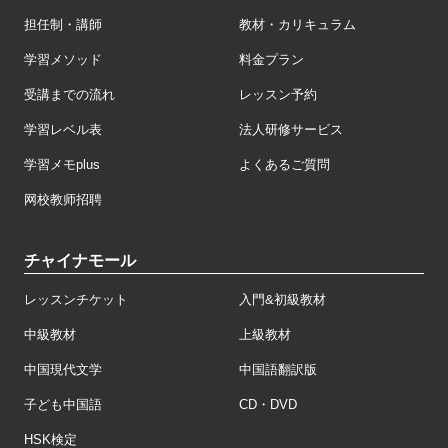
担任制・講師
教材・カリキュラム
学習メソッド
料金プラン
受講までの流れ
レッスン予約
学習レベル表
法人研修サービス
学習メモplus
よくあるご質問
网校教师招聘
チャイナモール
レッスンチケット
入門&初級教材
中級教材
上級教材
中国現代文学
中国語翻訳版
子ども中国語
CD・DVD
HSK検定