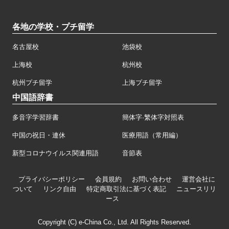
各地の学校・プチ留学
名古屋校
池袋校
上海校
杭州校
杭州プチ留学
上海プチ留学
中国語辞書
多音字学習辞書
簡体字·繁体字対照表
中国の祝日・連休
医療用語（常用編）
新型コロナウイルス関連用語
音節表
プライバシーポリシー
会員規約
お問い合わせ
運営会社に
ついて
リンク自由
特定商取引法に基づく表記
ニュースリリ
ース
Copyright (C) e-China Co., Ltd. All Rights Reserved.