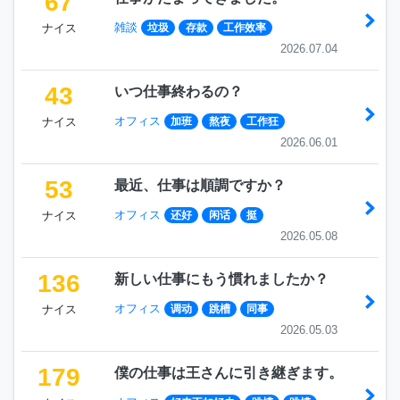
67
雑談
ナイス
垃圾
存款
工作效率
2026.07.04
43
いつ仕事終わるの？
オフィス
ナイス
加班
熬夜
工作狂
2026.06.01
53
最近、仕事は順調ですか？
オフィス
ナイス
还好
闲话
挺
2026.05.08
136
新しい仕事にもう慣れましたか？
オフィス
ナイス
调动
跳槽
同事
2026.05.03
179
僕の仕事は王さんに引き継ぎます。