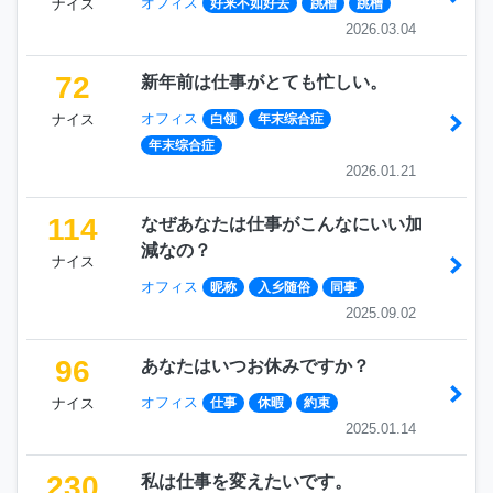
オフィス
ナイス
好来不如好去
跳槽
跳槽
2026.03.04
72
新年前は仕事がとても忙しい。
オフィス
ナイス
白领
年末综合症
年末综合症
2026.01.21
114
なぜあなたは仕事がこんなにいい加
減なの？
ナイス
オフィス
昵称
入乡随俗
同事
2025.09.02
96
あなたはいつお休みですか？
オフィス
ナイス
仕事
休暇
約束
2025.01.14
230
私は仕事を変えたいです。