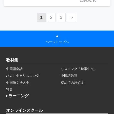
2024.01.10
1
2
3
＞
▲
ページトップへ
教材集
中国語会話
リスニング「時事中文」
ひよこ中文リスニング
中国語歌詞
中国語文法大全
初めての超短文
特集
eラーニング
オンラインスクール