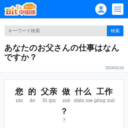
検索
あなたのお父さんの仕事はなん
ですか？
2024/01/16
您
的
父亲
做
什么
工作
nín
de
fù qin
zuò
shén me
gōng zuò
？
?