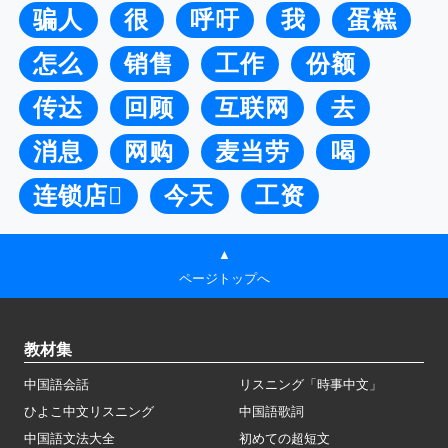
骗人
很
呼吁
我
蛋糕
怎么
销售
工作
份额
传达
回顾
互联网
去
消息
网购
麦当劳
喝
连锁店
今天
工资
▲
ページトップへ
教材集
中国語会話
リスニング「時事中文」
ひよこ中文リスニング
中国語歌詞
中国語文法大全
初めての超短文