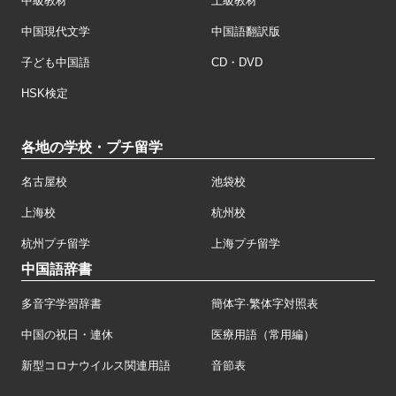
中級教材
上級教材
中国現代文学
中国語翻訳版
子ども中国語
CD・DVD
HSK検定
各地の学校・プチ留学
名古屋校
池袋校
上海校
杭州校
杭州プチ留学
上海プチ留学
中国語辞書
多音字学習辞書
簡体字·繁体字対照表
中国の祝日・連休
医療用語（常用編）
新型コロナウイルス関連用語
音節表