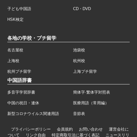
子ども中国語
CD・DVD
HSK検定
各地の学校・プチ留学
名古屋校
池袋校
上海校
杭州校
杭州プチ留学
上海プチ留学
中国語辞書
多音字学習辞書
簡体字·繁体字対照表
中国の祝日・連休
医療用語（常用編）
新型コロナウイルス関連用語
音節表
プライバシーポリシー
会員規約
お問い合わせ
運営会社に
ついて
リンク自由
特定商取引法に基づく表記
ニュースリリ