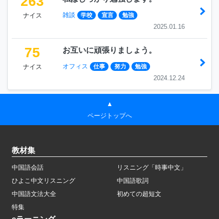
263
雑談
ナイス
学校
宣言
勉強
2025.01.16
75
お互いに頑張りましょう。
オフィス
ナイス
仕事
努力
勉強
2024.12.24
▲
ページトップへ
教材集
中国語会話
リスニング「時事中文」
ひよこ中文リスニング
中国語歌詞
中国語文法大全
初めての超短文
特集