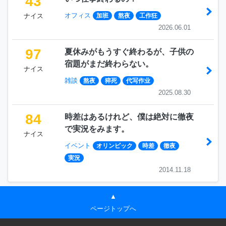
43
オフィス
ナイス
加班
熬夜
工作狂
2026.06.01
97
夏休みがもうすぐ終わるが、子供の
宿題がまだ終わらない。
ナイス
雑談
熬夜
猝死
代写作业
2025.08.30
84
時差はあるけれど、僕は絶対に徹夜
で実況をみます。
ナイス
イベント
オリンピック
時差
徹夜
実況
2014.11.18
▲
ページトップへ