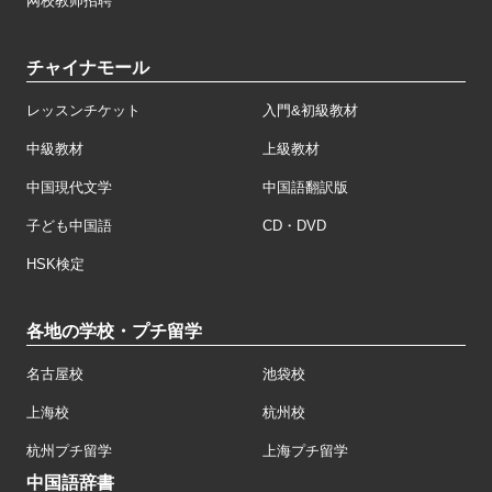
网校教师招聘
チャイナモール
レッスンチケット
入門&初級教材
中級教材
上級教材
中国現代文学
中国語翻訳版
子ども中国語
CD・DVD
HSK検定
各地の学校・プチ留学
名古屋校
池袋校
上海校
杭州校
杭州プチ留学
上海プチ留学
中国語辞書